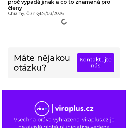
proč vypadá jinak a co to znamená pro
členy
Chrámy
,
Články
24/03/2026
Máte nějakou
Kontaktujte
otázku?
nás
Všechna práva vyhrazena. viraplus.cz je
nezávislá globální iniciativa vedená