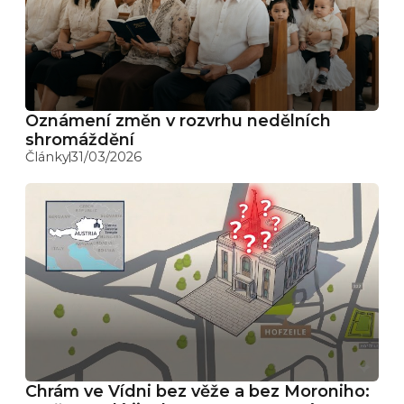
Oznámení změn v rozvrhu nedělních
shromáždění
Články
31/03/2026
Chrám ve Vídni bez věže a bez Moroniho: