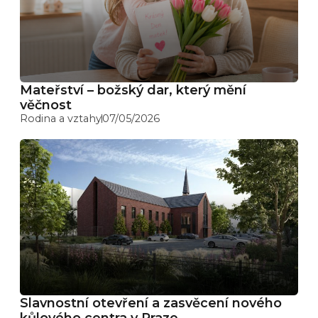
Mateřství – božský dar, který mění
věčnost
Rodina a vztahy
07/05/2026
Slavnostní otevření a zasvěcení nového
kůlového centra v Praze