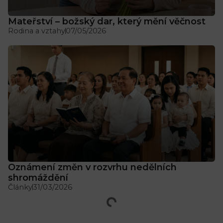
Mateřství – božský dar, který mění věčnost
Rodina a vztahy
07/05/2026
Oznámení změn v rozvrhu nedělních
shromáždění
Články
31/03/2026