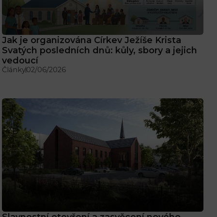
Jak je organizována Církev Ježíše Krista
Svatých posledních dnů: kůly, sbory a jejich
vedoucí
Články
02/06/2026
Slavnostní otevření a zasvěcení nového