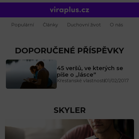
Populární
Články
Duchovní život
O nás
DOPORUČENÉ PŘÍSPĚVKY
45 veršů, ve kterých se
píše o „lásce“
Křesťanské vlastnosti
01/02/2017
SKYLER