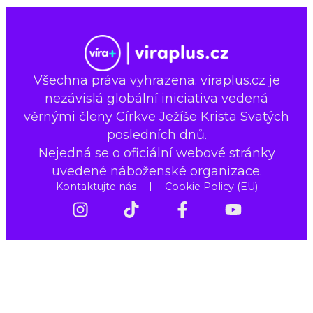
Všechna práva vyhrazena. viraplus.cz je
nezávislá globální iniciativa vedená
věrnými členy Církve Ježíše Krista Svatých
posledních dnů.
Nejedná se o oficiální webové stránky
uvedené náboženské organizace.
Kontaktujte nás
Cookie Policy (EU)