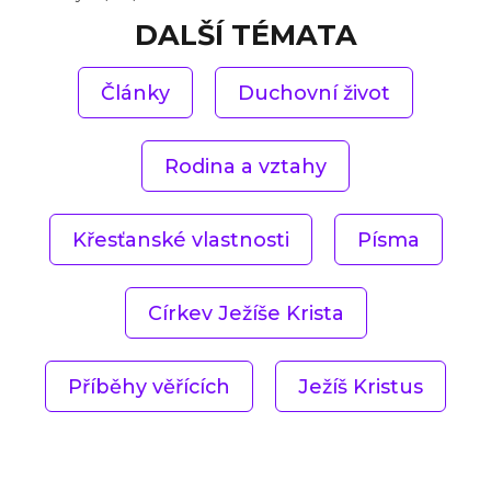
DALŠÍ TÉMATA
Články
Duchovní život
Rodina a vztahy
Křesťanské vlastnosti
Písma
Církev Ježíše Krista
Příběhy věřících
Ježíš Kristus