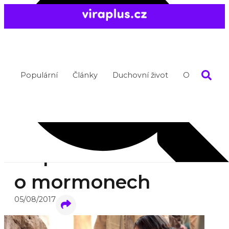
Populární
Články
Duchovní život
O nás
30 pravd
o mormonech
05/08/2017