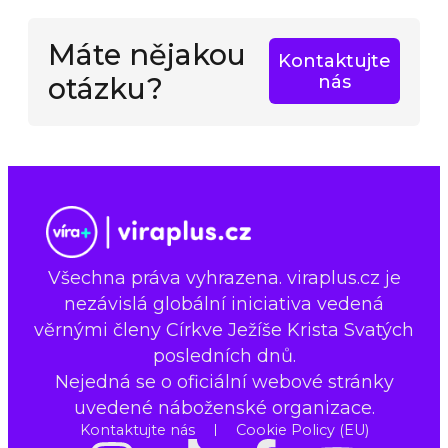
Máte nějakou
Kontaktujte
otázku?
nás
Všechna práva vyhrazena. viraplus.cz je
nezávislá globální iniciativa vedená
věrnými členy Církve Ježíše Krista Svatých
posledních dnů.
Nejedná se o oficiální webové stránky
uvedené náboženské organizace.
Kontaktujte nás
Cookie Policy (EU)