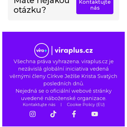
Máte nějakou
Kontaktujte
otázku?
nás
Všechna práva vyhrazena. viraplus.cz je
nezávislá globální iniciativa vedená
věrnými členy Církve Ježíše Krista Svatých
posledních dnů.
Nejedná se o oficiální webové stránky
uvedené náboženské organizace.
Kontaktujte nás
Cookie Policy (EU)