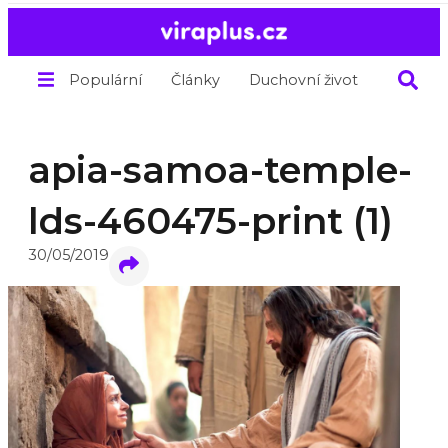
Populární
Články
Duchovní život
O nás
apia-samoa-temple-
lds-460475-print (1)
30/05/2019