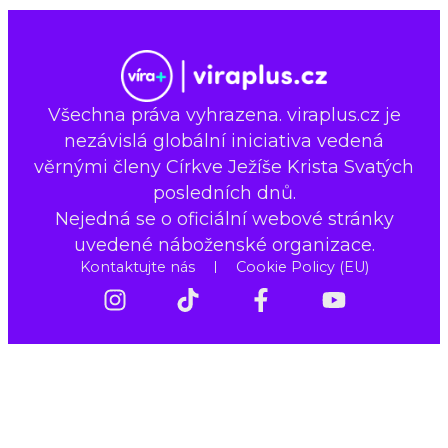
Všechna práva vyhrazena. viraplus.cz je
nezávislá globální iniciativa vedená
věrnými členy Církve Ježíše Krista Svatých
posledních dnů.
Nejedná se o oficiální webové stránky
uvedené náboženské organizace.
Kontaktujte nás
Cookie Policy (EU)