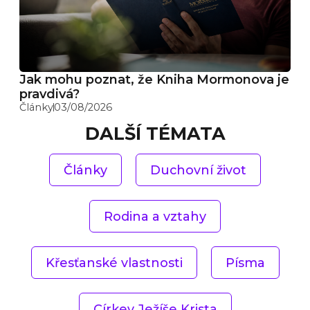
Jak mohu poznat, že Kniha Mormonova je
pravdivá?
Články
03/08/2026
DALŠÍ TÉMATA
Články
Duchovní život
Rodina a vztahy
Křesťanské vlastnosti
Písma
Církev Ježíše Krista