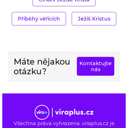
Příběhy věřících
Ježíš Kristus
Máte nějakou
Kontaktujte
otázku?
nás
Všechna práva vyhrazena. viraplus.cz je