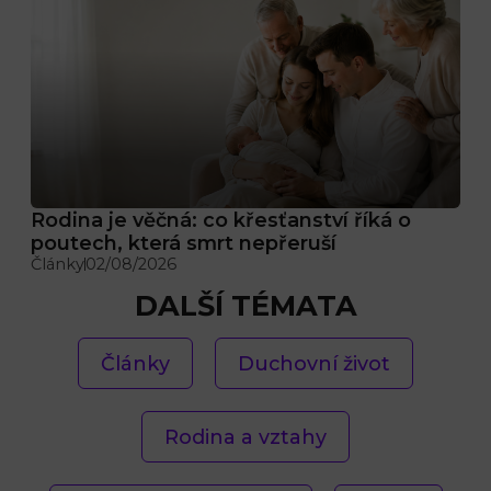
Rodina je věčná: co křesťanství říká o
poutech, která smrt nepřeruší
Články
02/08/2026
DALŠÍ TÉMATA
Články
Duchovní život
Rodina a vztahy