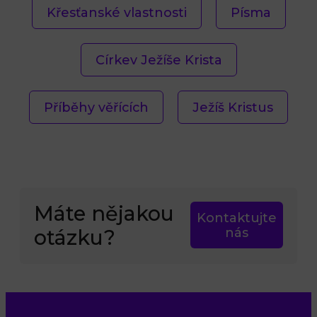
Křesťanské vlastnosti
Písma
Církev Ježíše Krista
Příběhy věřících
Ježíš Kristus
Máte nějakou
Kontaktujte
otázku?
nás