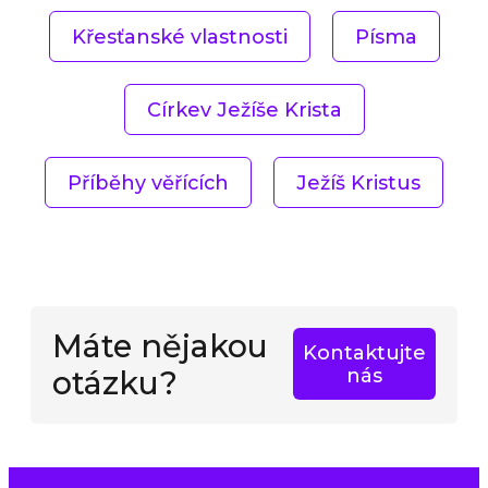
Křesťanské vlastnosti
Písma
Církev Ježíše Krista
Příběhy věřících
Ježíš Kristus
Máte nějakou
Kontaktujte
otázku?
nás