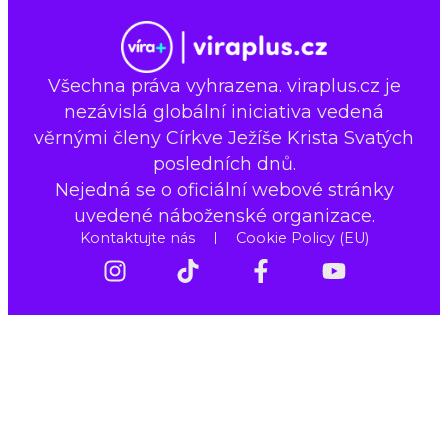
Všechna práva vyhrazena. viraplus.cz je
nezávislá globální iniciativa vedená
věrnými členy Církve Ježíše Krista Svatých
posledních dnů.
Nejedná se o oficiální webové stránky
uvedené náboženské organizace.
Kontaktujte nás
Cookie Policy (EU)