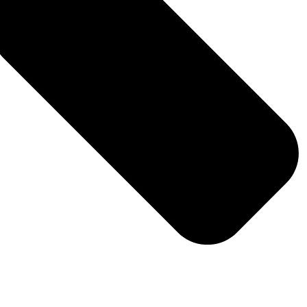
@Kdo jsou mormoni, čemu věří a
jak žijí? | Věřím v Krista.cz
[…] Pokud se o tomto plánu chcete
 někdy
dozvědět více, podívejte se na
tarý pán
následující video, anebo si přečtěte
tento článek. […]
ebe?
DALŠÍ TÉMATA
Články
Duchovní život
šil všem
Rodina a vztahy
omuto
Křesťanské vlastnosti
zývá
Písma
Církev Ježíše Krista
Příběhy věřících
Ježíš Kristus
oho
 duch se