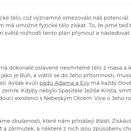
ické tělo, což významně omezovalo náš potenciál.
nám má umožnit fyzické tělo získat. To, že jsme teď
 světě rozhodli tento plán přijmout a následovat 
má dokonalé oslavené nesmrtelné tělo z masa a k
 jako je Bůh, a vrátili se do Jeho přítomnosti, mus
tí. Avšak kvůli
pádu Adama a Evy
má každý člov
zemře. Kdyby nebylo Spasitele Ježíše Krista, smr
ucí existenci s Nebeským Otcem. Více o Jeho rol
me zkušenosti, které nám přinášejí štěstí. Získá
est a zármutek, a některé z nich jsou způsobeny c