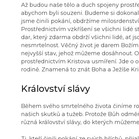
Až budou naše tělo a duch spojeny prostř
abychom byli souzeni. Budeme si dokonale
jsme činili pokání, obdržíme milosrdenst
Prostřednictvím vzkříšení se všichni lidé
dar, který zdarma obdrží všichni lidé, ať js
nesmrtelnost. Věčný život je darem Božím p
nejvyšší stav, jehož můžeme dosáhnout. Obd
prostřednictvím Kristova usmíření. Jde o
rodině. Znamená to znát Boha a Ježíše Krist
Království slávy
Během svého smrtelného života činíme roz
našich skutků a tužeb. Protože Bůh odměň
různá království slávy, do kterých můžeme
Ti, kteří činili pokání ze svých hříchů, př