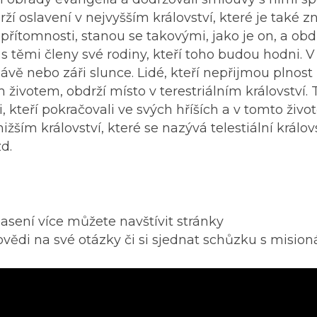
í oslavení v nejvyšším království, které je také 
í přítomnosti, stanou se takovými, jako je on, a obd
 s těmi členy své rodiny, kteří toho budou hodni. V
lávě nebo záři slunce. Lidé, kteří nepřijmou plnost
m životem, obdrží místo v terestriálním království. 
i, kteří pokračovali ve svých hříších a v tomto živo
žším království, které se nazývá telestiální královs
d.
asení více můžete navštívit stránky
vědi na své otázky či si sjednat schůzku s misioná