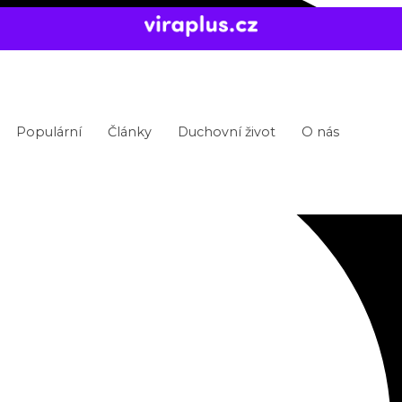
Populární
Články
Duchovní život
O nás
a zemi?
ovat odkaz