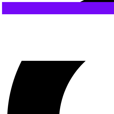
Proč jsme tady n
Znovuzřízené evangelium
28/06/2017
Zkopír