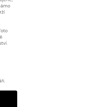
známo
rží
Toto
tě
tví.
ři.