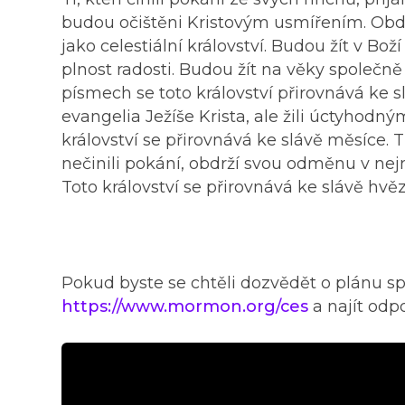
budou očištěni Kristovým usmířením. Obdrž
jako celestiální království. Budou žít v Bož
plnost radosti. Budou žít na věky společně
písmech se toto království přirovnává ke s
evangelia Ježíše Krista, ale žili úctyhodný
království se přirovnává ke slávě měsíce. T
nečinili pokání, obdrží svou odměnu v nejni
Toto království se přirovnává ke slávě hvěz
Pokud byste se chtěli dozvědět o plánu sp
https://www.mormon.org/ces
a najít odpo