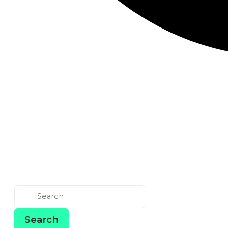
Zveřejnil(a)
Anet
28/06/2017
Má život na zemi vůbec nějakou cenu, kd
svoji babičku, maminku, taťku? Existuje on
na obláčku, Bůh? A jak se vlastně rozhodn
Jediným Božím záměrem – Jeho dílem a Je
Jeho požehnáním (Mojžíš 1:39). K naplněn
plánu porozuměli a přijali jsme ho dříve, 
milosrdným plánem, plánem štěstí, plán
Odkud jsme přišli?
Jsme věčné bytosti. Před tímto životem js
můžeme najít například ve Starém zákoně,
Search