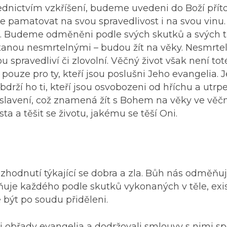
ednictvím vzkříšení, budeme uvedeni do Boží přít
 pamatovat na svou spravedlivost i na svou vinu
ví. Budeme odměněni podle svých skutků a svých t
 stanou nesmrtelnými – budou žít na věky. Nesmrtel
ou spravedliví či zlovolní. Věčný život však není tot
ouze pro ty, kteří jsou poslušni Jeho evangelia. J
rží ho ti, kteří jsou osvobozeni od hříchu a utrp
 oslavení, což znamená žít s Bohem na věky ve věč
a a těšit se životu, jakému se těší Oni.
hodnutí týkající se dobra a zla. Bůh nás odměňu
uje každého podle skutků vykonaných v těle, exis
 být po soudu přiděleni.
ijali obřady evangelia a dodržovali smlouvy s nimi s