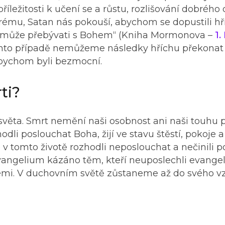
íležitosti k učení se a růstu, rozlišování dobrého
brému, Satan nás pokouší, abychom se dopustili hř
c nemůže přebývati s Bohem“ (Kniha Mormonova –
1.
 tomto případě nemůžeme následky hříchu překonat
, bychom byli bezmocní.
ti?
věta. Smrt nemění naši osobnost ani naši touhu 
hodli poslouchat Boha, žijí ve stavu štěstí, pokoje a
se v tomto životě rozhodli neposlouchat a nečinili p
evangelium kázáno těm, kteří neuposlechli evange
 zemi. V duchovním světě zůstaneme až do svého vz