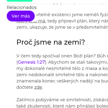
vrátí k Bohu, který jej dal.“ (
Kazatel 12:7.
)
Relacionados
V předsmrtelné existenci jsme neměli fyz
Ver más
který tělo má
, tedy připravil plán, který 
zemi, ukazuje, že jsme se v předsmrtelném
Proč jsme na zemi?
V čem tedy spočíval onen Boží plán? Bůh 
(
Genesis 1:27
). Abychom se stali takovými,
my dokonalé nesmrtelné tělo z masa a kos
zemi nedokonalé smrtelné tělo a nakonec 
znamenala konec veškerých nadějí na budo
dočtete
zde
.
Zatímco pobýváme ve smrtelnosti, získává
také zkušenosti, které nám přinášejí bol