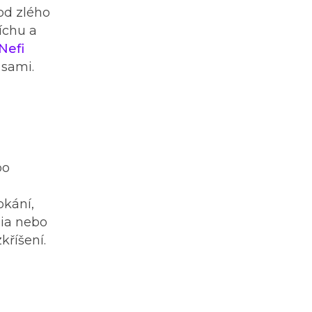
 od zlého
íchu a
 Nefi
 sami.
po
okání,
lia nebo
kříšení.