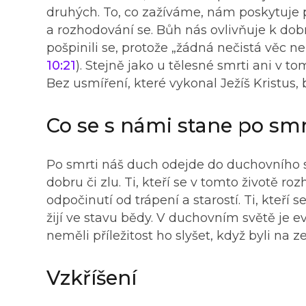
druhých. To, co zažíváme, nám poskytuje př
a rozhodování se. Bůh nás ovlivňuje k do
pošpinili se, protože „žádná nečistá vě
10:21
). Stejně jako u tělesné smrti ani v
Bez usmíření, které vykonal Ježíš Kristus
Co se s námi stane po smr
Po smrti náš duch odejde do duchovního s
dobru či zlu. Ti, kteří se v tomto životě roz
odpočinutí od trápení a starostí. Ti, kteří 
žijí ve stavu bědy. V duchovním světě je 
neměli příležitost ho slyšet, když byli na
Vzkříšení