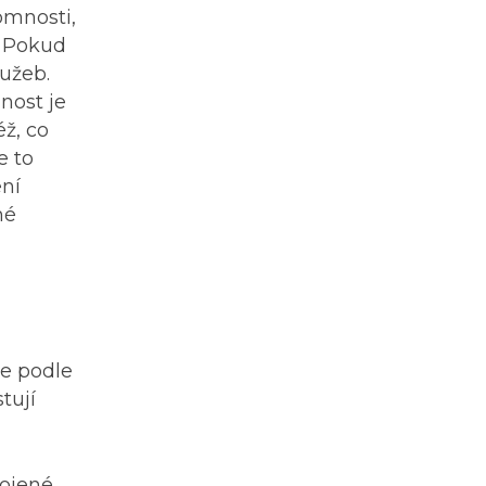
omnosti,
. Pokud
užeb.
nost je
éž, co
e to
ení
né
je podle
tují
pojené,