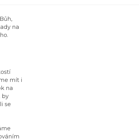
 Bůh,
 tady na
ho.
ostí
íme mít i
ěk na
t by
i se
váme
hováním