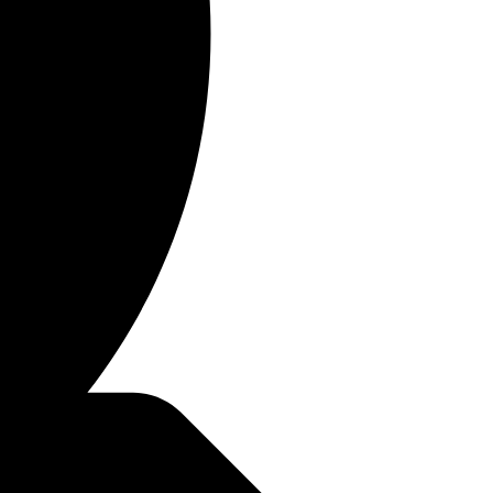
Posvátná symbolika oděvů
mormonů – jejich význam a
důvod
Články
16/08/2024
Připravte se sloužit
Misionářská práce
01/06/2017
POSLEDNÍ
KOMENTÁŘE