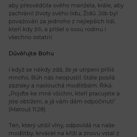
aby přesvědčila svého manžela, krále, aby
zachránil životy svého lidu, Židů. Jób byl
považován za jednoho z nejlepších lidí,
kteří kdy žili, a přišel o svou rodinu i
všechno ostatní.
Důvěřujte Bohu
I když se někdy zdá, že je utrpení příliš
mnoho, Bůh nás neopustil. Stále posílá
zázraky a naslouchá modlitbám. Říká:
„Pojďte ke mně všichni, kteří pracujete a
jste obtíženi, a já vám dám odpočinutí“
(Matouš 11:28).
Ten, který utišil vlny, odpovídá na naše
modlitby, krvácel na kříži a znovu vstal z