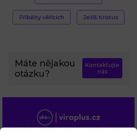
Příběhy věřících
Ježíš Kristus
Máte nějakou
Kontaktujte
otázku?
nás
Všechna práva vyhrazena. viraplus.cz je