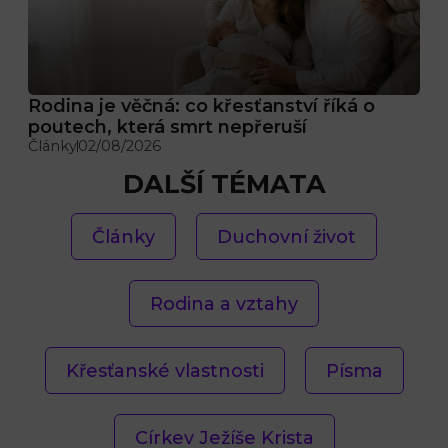
Rodina je věčná: co křesťanství říká o
poutech, která smrt nepřeruší
Články
02/08/2026
DALŠÍ TÉMATA
Články
Duchovní život
Rodina a vztahy
Křesťanské vlastnosti
Písma
Církev Ježíše Krista