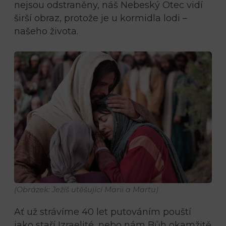
nejsou odstraněny, náš Nebeský Otec vidí
širší obraz, protože je u kormidla lodi –
našeho života.
(Obrázek: Ježíš utěšující Marii a Martu)
Ať už strávíme 40 let putováním pouští
jako staří Izraelité, nebo nám Bůh okamžitě