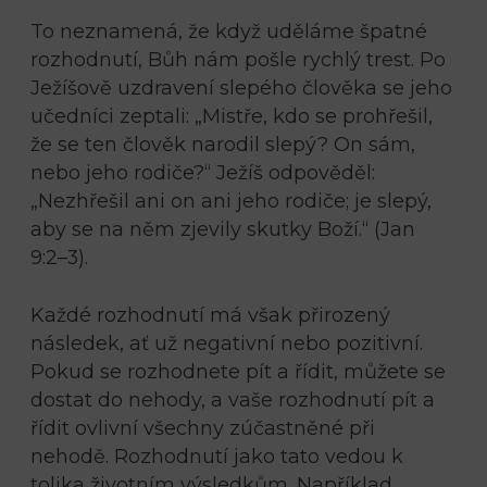
To neznamená, že když uděláme špatné
rozhodnutí, Bůh nám pošle rychlý trest. Po
Ježíšově uzdravení slepého člověka se jeho
učedníci zeptali: „Mistře, kdo se prohřešil,
že se ten člověk narodil slepý? On sám,
nebo jeho rodiče?“ Ježíš odpověděl:
„Nezhřešil ani on ani jeho rodiče; je slepý,
aby se na něm zjevily skutky Boží.“ (Jan
9:2–3).
Každé rozhodnutí má však přirozený
následek, ať už negativní nebo pozitivní.
Pokud se rozhodnete pít a řídit, můžete se
dostat do nehody, a vaše rozhodnutí pít a
řídit ovlivní všechny zúčastněné při
nehodě. Rozhodnutí jako tato vedou k
tolika životním výsledkům. Například