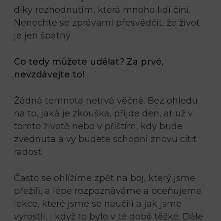
díky rozhodnutím, která mnoho lidí činí.
Nenechte se zprávami přesvědčit, že život
je jen špatný.
Co tedy můžete udělat?
Za prvé,
nevzdávejte to!
Žádná temnota netrvá věčně. Bez ohledu
na to, jaká je zkouška, přijde den, ať už v
tomto životě nebo v příštím, kdy bude
zvednuta a vy budete schopni znovu cítit
radost.
Často se ohlížíme zpět na boj, který jsme
přežili, a lépe rozpoznáváme a oceňujeme
lekce, které jsme se naučili a jak jsme
vyrostli, i když to bylo v té době těžké. Dále