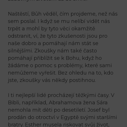
Naštěstí, Bůh věděl, čím projdeme, než nás
sem poslal. I když se mu nelíbí vidět nás
trpět a mohl by tyto věci okamžitě
odstranit, ví, že tyto zkušenosti jsou pro
naše dobro a pomáhají nám stát se
silnějšími. Zkoušky nám také často
pomáhají přiblížit se k Bohu, když ho
žádáme o pomoc s problémy, které sami
nemůžeme vyřešit. Bez ohledu na to, kdo
jste, zkoušky vás někdy postihnou.
I ti nejlepší lidé procházejí těžkými časy. V
Bibli, například, Abrahamova žena Sára
nemohla mít děti po desetiletí. Josef byl
prodán do otroctví v Egyptě svými staršími
bratry. Esther musela riskovat svůj život,