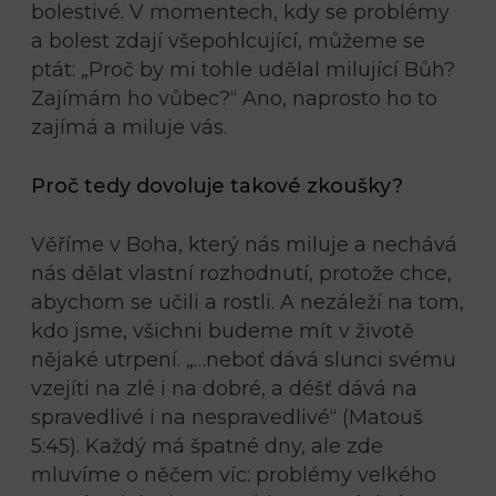
bolestivé. V momentech, kdy se problémy
a bolest zdají všepohlcující, můžeme se
ptát: „Proč by mi tohle udělal milující Bůh?
Zajímám ho vůbec?“ Ano, naprosto ho to
zajímá a miluje vás.
Proč tedy dovoluje takové zkoušky?
Věříme v Boha, který nás miluje a nechává
nás dělat vlastní rozhodnutí, protože chce,
abychom se učili a rostli. A nezáleží na tom,
kdo jsme, všichni budeme mít v životě
nějaké utrpení. „…neboť dává slunci svému
vzejíti na zlé i na dobré, a déšť dává na
spravedlivé i na nespravedlivé“ (Matouš
5:45). Každý má špatné dny, ale zde
mluvíme o něčem víc: problémy velkého