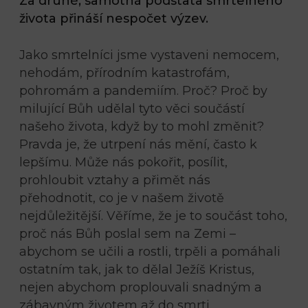
Za druhé, samotná podstata smrtelného
života přináší nespočet výzev.
Jako smrtelníci jsme vystaveni nemocem,
nehodám, přírodním katastrofám,
pohromám a pandemiím. Proč? Proč by
milující Bůh udělal tyto věci součástí
našeho života, když by to mohl změnit?
Pravda je, že utrpení nás mění, často k
lepšímu. Může nás pokořit, posílit,
prohloubit vztahy a přimět nás
přehodnotit, co je v našem životě
nejdůležitější. Věříme, že je to součást toho,
proč nás Bůh poslal sem na Zemi –
abychom se učili a rostli, trpěli a pomáhali
ostatním tak, jak to dělal Ježíš Kristus,
nejen abychom proplouvali snadným a
zábavným životem až do smrti.