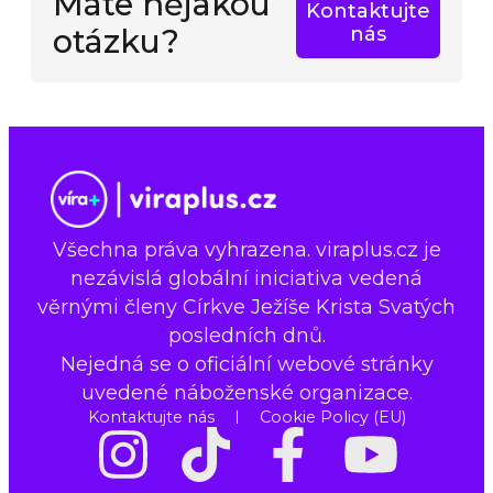
Máte nějakou
Kontaktujte
otázku?
nás
Všechna práva vyhrazena. viraplus.cz je
nezávislá globální iniciativa vedená
věrnými členy Církve Ježíše Krista Svatých
posledních dnů.
Nejedná se o oficiální webové stránky
uvedené náboženské organizace.
Kontaktujte nás
Cookie Policy (EU)