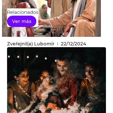
Search
Relacionados
Ver más
Zveřejnil(a)
Lubomír
22/12/2024