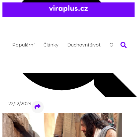
Populární
Články
Duchovní život
O nás
Diwali-v-hinduismu
22/12/2024