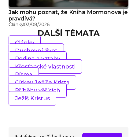
Jak mohu poznat, že Kniha Mormonova je
pravdivá?
Články
03/08/2026
DALŠÍ TÉMATA
Články
Duchovní život
Rodina a vztahy
Křesťanské vlastnosti
Písma
Církev Ježíše Krista
Příběhy věřících
Ježíš Kristus