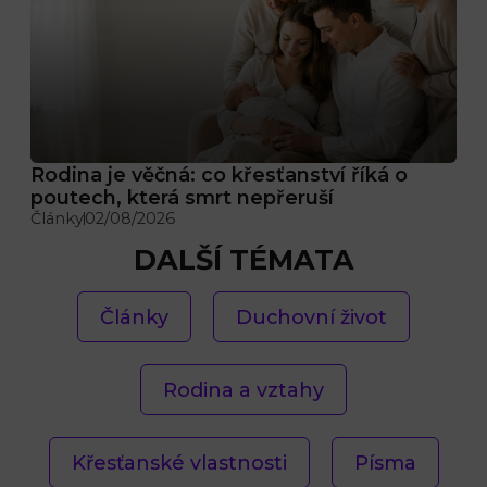
Rodina je věčná: co křesťanství říká o
poutech, která smrt nepřeruší
Články
02/08/2026
DALŠÍ TÉMATA
Články
Duchovní život
Rodina a vztahy
Křesťanské vlastnosti
Písma