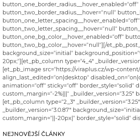
button_one_border_radius__hover_enabled=“off“ 
button_two_border_radius__hover=“null“ button_l
button_one_letter_spacing__hover_enabled=“off“
button_two_letter_spacing__hover=“null“ button
button_one_bg_color__hover_enabled=“off“ butt
button_two_bg_color__hover=“null“][/et_pb_post_s
background_size=“initial“ background_position=
20px;“][et_pb_column type=“4_4″ _builder_versio
[et_pb_image src=“https://viraplus.cz/wp-content/u
align_last_edited=“on|desktop“ disabled_on=“on|
animation=“off“ sticky=“off“ border_style=“solid
custom_margin=“-2%|||“ _builder_version=“3.25″ 
[et_pb_column type=“2_3″ _builder_version=“3.25
_builder_version=“3.0.87″ background_size=“init
custom_margin=“||-20px|“ border_style=“solid“ di
NEJNOVĚJŠÍ ČLÁNKY