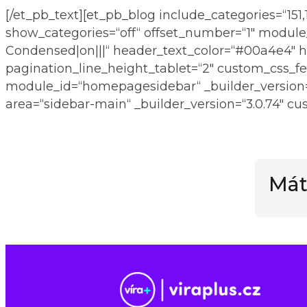
[/et_pb_text][et_pb_blog include_categories=“151,1
show_categories=“off“ offset_number=“1″ module
Condensed|on|||“ header_text_color=“#00a4e4″ hea
pagination_line_height_tablet=“2″ custom_css_f
module_id=“homepagesidebar“ _builder_version=“3
area=“sidebar-main“ _builder_version=“3.0.74″ cu
Mát