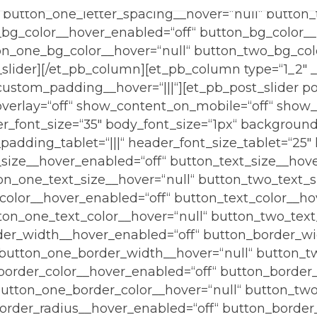
 button_one_letter_spacing__hover=“null“ button_
_bg_color__hover_enabled=“off“ button_bg_color__
on_one_bg_color__hover=“null“ button_two_bg_col
slider][/et_pb_column][et_pb_column type=“1_2″ _
ustom_padding__hover=“|||“][et_pb_post_slider p
overlay=“off“ show_content_on_mobile=“off“ show
der_font_size=“35″ body_font_size=“1px“ backgroun
dding_tablet=“|||“ header_font_size_tablet=“25″ 
_size__hover_enabled=“off“ button_text_size__hove
on_one_text_size__hover=“null“ button_two_text_s
color__hover_enabled=“off“ button_text_color__hov
ton_one_text_color__hover=“null“ button_two_text
der_width__hover_enabled=“off“ button_border_wi
button_one_border_width__hover=“null“ button_t
order_color__hover_enabled=“off“ button_border_
utton_one_border_color__hover=“null“ button_two
order_radius__hover_enabled=“off“ button_border_