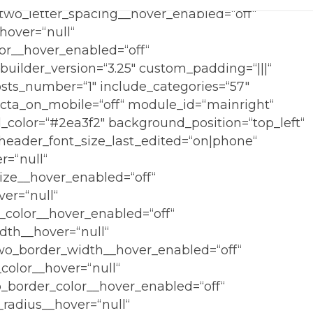
two_letter_spacing__hover_enabled=“off“
hover=“null“
or__hover_enabled=“off“
builder_version=“3.25″ custom_padding=“|||“
osts_number=“1″ include_categories=“57″
_cta_on_mobile=“off“ module_id=“mainright“
d_color=“#2ea3f2″ background_position=“top_left“
header_font_size_last_edited=“on|phone“
r=“null“
ize__hover_enabled=“off“
er=“null“
_color__hover_enabled=“off“
dth__hover=“null“
wo_border_width__hover_enabled=“off“
color__hover=“null“
_border_color__hover_enabled=“off“
radius__hover=“null“