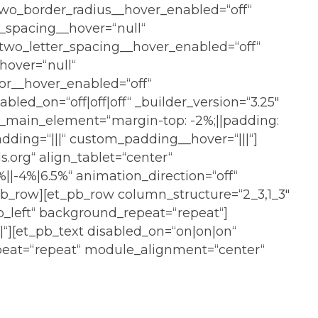
two_border_radius__hover_enabled=“off“
_spacing__hover=“null“
two_letter_spacing__hover_enabled=“off“
hover=“null“
or__hover_enabled=“off“
led_on=“off|off|off“ _builder_version=“3.25″
s_main_element=“margin-top: -2%;||padding:
dding=“|||“ custom_padding__hover=“|||“]
s.org“ align_tablet=“center“
||-4%|6.5%“ animation_direction=“off“
_pb_row][et_pb_row column_structure=“2_3,1_3″
p_left“ background_repeat=“repeat“]
“][et_pb_text disabled_on=“on|on|on“
epeat=“repeat“ module_alignment=“center“