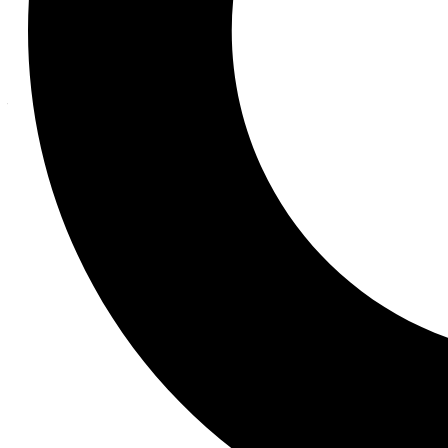
custom_padding__hover=“|||“][et_pb_post_slider
use_text_overlay=“off“ show_content_on_mobile=“
header_font_size=“25″ body_font_size=“1″ backg
custom_padding_tablet=“|||“ custom_css_main_ele
100%;||height: 100%;“ top_padding=“45px“ botto
hide_cta_on_mobile=“off“ show_inner_shadow=“of
button_text_size__hover=“null“ button_one_text_
button_two_text_size__hover_enabled=“off“ butt
button_text_color__hover=“null“ button_one_text
button_two_text_color__hover_enabled=“off“ but
button_border_width__hover=“null“ button_one_
button_two_border_width__hover_enabled=“off“ 
button_border_color__hover=“null“ button_one_b
button_two_border_color__hover_enabled=“off“ b
button_border_radius__hover=“null“ button_one_
button_two_border_radius__hover_enabled=“off“ 
button_letter_spacing__hover=“0″ button_one_le
button_two_letter_spacing__hover_enabled=“off“