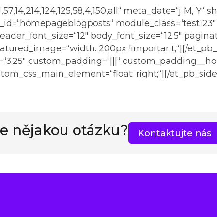
,57,14,214,124,125,58,4,150,all“ meta_date=“j M, Y“
_id=“homepageblogposts“ module_class=“test123″ 
der_font_size=“12″ body_font_size=“12.5″ paginat
eatured_image=“width: 200px !important;“][/et_pb
.25″ custom_padding=“|||“ custom_padding__hover=
stom_css_main_element=“float: right;“][/et_pb_sid
e nějakou otázku?
Kontaktujte nás