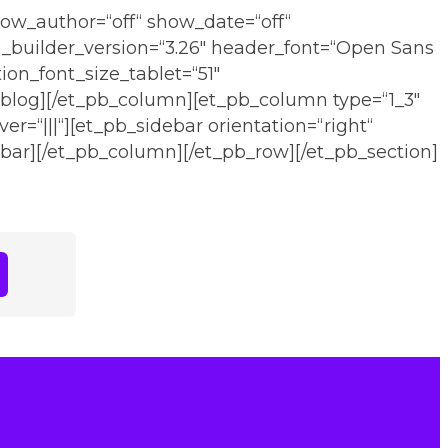
 show_author=“off“ show_date=“off“
_builder_version=“3.26″ header_font=“Open Sans
ion_font_size_tablet=“51″
_blog][/et_pb_column][et_pb_column type=“1_3″
“|||“][et_pb_sidebar orientation=“right“
ebar][/et_pb_column][/et_pb_row][/et_pb_section]