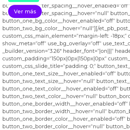
button_one_letter_spacing__hover_enabled=“off“
Ver más
button_two_letter_spacing__hover=“null“ button
button_one_bg_color__hover_enabled=“off“ butt
button_two_bg_color__hover=“null“][/et_pb_post_
custom_css_main_element=“margin-left: -18px;“ c
show_meta=“off“ use_bg_overlay=“off“ use_text_
_builder_version=“3.26″ header_font=“|on|||“ hea
custom_padding=“150px|0px|150px|0px“ custom_pa
custom_css_slide_title=“padding: 0;“ button_text
button_one_text_size__hover_enabled=“off“ butt
button_two_text_size__hover=“null“ button_text_
button_one_text_color__hover_enabled=“off“ but
button_two_text_color__hover=“null“ button_bor
button_one_border_width__hover_enabled=“off“ 
button_two_border_width__hover=“null“ button_b
button_one_border_color__hover_enabled=“off“ b
button_two_border_color__hover=“null“ button_b