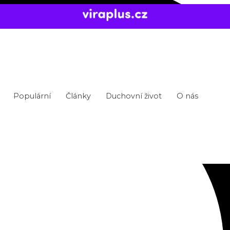
Populární
Články
Duchovní život
O nás
|off“ _builder_version=“3.22″ custom_padding=“0px|
n“ gutter_width=“2″ custom_padding=“10px|||“ cus
=“top_left“ background_repeat=“repeat“ max_wid
_px=“975px“][et_pb_column type=“1_2″ _builder_ve