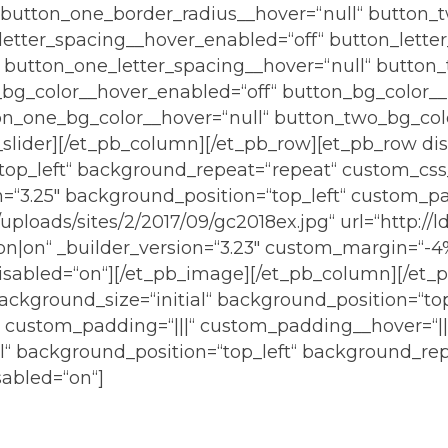
button_one_border_radius__hover=“null“ button_
etter_spacing__hover_enabled=“off“ button_letter
 button_one_letter_spacing__hover=“null“ button_
_bg_color__hover_enabled=“off“ button_bg_color__
on_one_bg_color__hover=“null“ button_two_bg_col
lider][/et_pb_column][/et_pb_row][et_pb_row disab
“top_left“ background_repeat=“repeat“ custom_cs
n=“3.25″ background_position=“top_left“ custom_pa
ploads/sites/2/2017/09/gc2018ex.jpg“ url=“http://ld
on|on“ _builder_version=“3.23″ custom_margin=“-4%
“ disabled=“on“][/et_pb_image][/et_pb_column][/et
background_size=“initial“ background_position=“to
″ custom_padding=“|||“ custom_padding__hover=“|||
ial“ background_position=“top_left“ background_r
sabled=“on“]