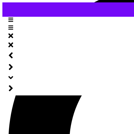
[et_pb_section fb_built=“1″ disabled_on=“off|off
column_structure=“1_2,1_2″ use_custom_gutter=“o
background_size=“initial“ background_position
left: 18px;“ use_custom_width=“on“ custom_width