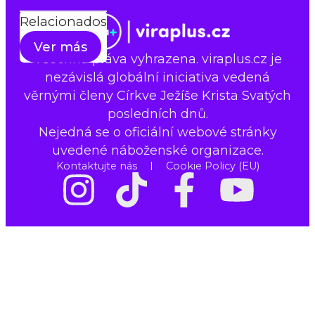
Relacionados
Ver más
Všechna práva vyhrazena. viraplus.cz je
nezávislá globální iniciativa vedená
věrnými členy Církve Ježíše Krista Svatých
posledních dnů.
Nejedná se o oficiální webové stránky
uvedené náboženské organizace.
Kontaktujte nás
Cookie Policy (EU)