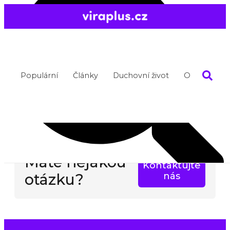
Populární
Články
Duchovní život
O nás
Máte nějakou
Kontaktujte
otázku?
nás
Search