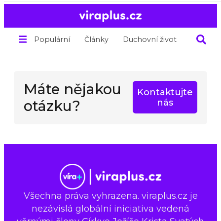
Populární
Články
Duchovní život
O nás
Máte nějakou
Kontaktujte
otázku?
nás
Všechna práva vyhrazena. viraplus.cz je
nezávislá globální iniciativa vedená