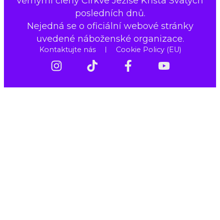
věrnými členy Církve Ježíše Krista Svatých
posledních dnů.
Nejedná se o oficiální webové stránky
uvedené náboženské organizace.
Kontaktujte nás
Cookie Policy (EU)