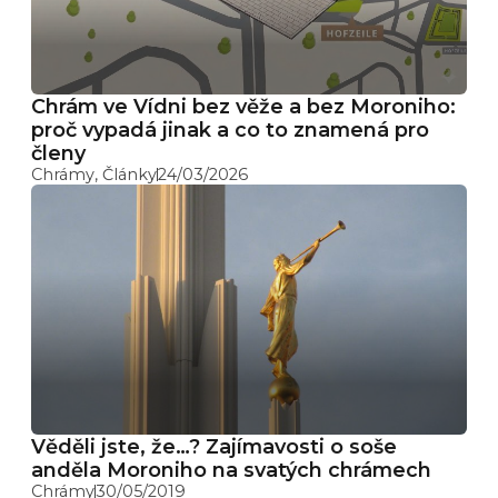
Chrám ve Vídni bez věže a bez Moroniho:
proč vypadá jinak a co to znamená pro
členy
Chrámy
,
Články
24/03/2026
Věděli jste, že…? Zajímavosti o soše
anděla Moroniho na svatých chrámech
Chrámy
30/05/2019