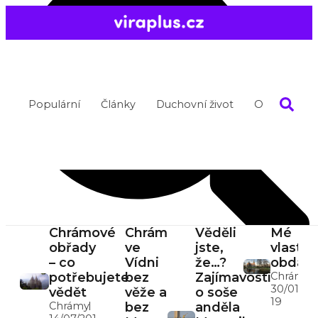
Populární
Články
Duchovní život
O nás
DOPORUČENÉ PŘÍSPĚVKY
Chrámové
Chrám
Věděli
Mé
obřady
ve
jste,
vlastní
– co
Vídni
že…?
obdaro
potřebujete
bez
Zajímavosti
Chrámy
30/01/20
vědět
věže a
o soše
19
Search
Chrámy
bez
anděla