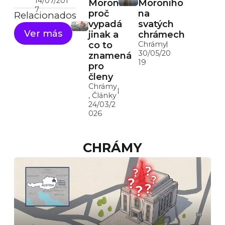
14/07/201
Moroniho:
Moroniho
7
proč
na
Relacionados
vypadá
svatých
Ver más
jinak a
chrámech
co to
Chrámy
30/05/20
znamená
19
pro
členy
Chrámy
,
Články
24/03/2
026
CHRÁMY