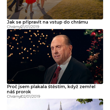
Jak se připravit na vstup do chrámu
Chrámy
21/01/2019
Proč jsem plakala štěstím, když zemřel
náš prorok
Chrámy
02/01/2019