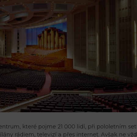
ntrum, které pojme 21 000 lidí, při pololetním se
ílány rádiem, televizí a přes internet. Avšak ne vž