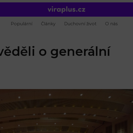
Populární
Články
Duchovní život
O nás
ěděli o generální