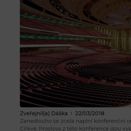
Zveřejnil(a)
Dáška
22/03/2018
Zanedlouho se zcela naplní konferenční ce
Církve. Proslovy z této konference jsou vys