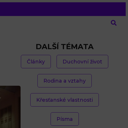
DALŠÍ TÉMATA
Články
Duchovní život
Rodina a vztahy
Křesťanské vlastnosti
Písma