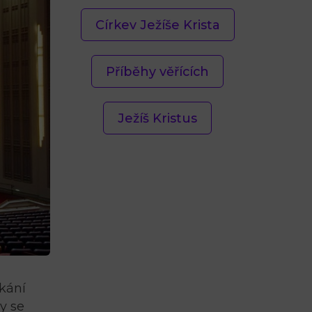
Církev Ježíše Krista
Příběhy věřících
Ježíš Kristus
tkání
dy se