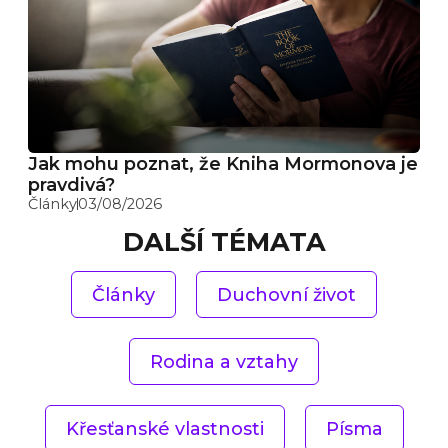
Jak mohu poznat, že Kniha Mormonova je
pravdivá?
Články
03/08/2026
DALŠÍ TÉMATA
Články
Duchovní život
Rodina a vztahy
Křesťanské vlastnosti
Písma