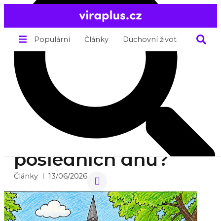
Populární
Články
Duchovní život
O nás
Kde se v Praze
shromažďuje Církev
Ježíše Krista Svatých
posledních dnů?
Články
13/06/2026
Search