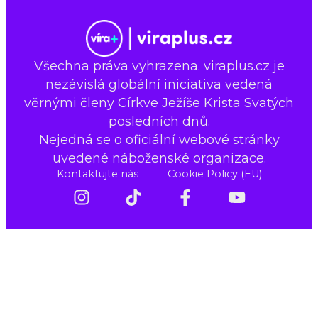
Všechna práva vyhrazena. viraplus.cz je
nezávislá globální iniciativa vedená
věrnými členy Církve Ježíše Krista Svatých
posledních dnů.
Nejedná se o oficiální webové stránky
uvedené náboženské organizace.
Kontaktujte nás
Cookie Policy (EU)