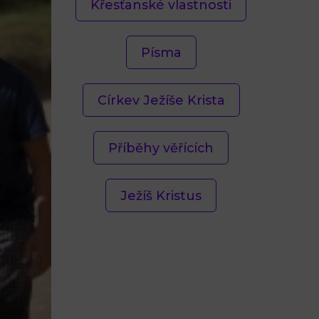
Křesťanské vlastnosti
Písma
Církev Ježíše Krista
Příběhy věřících
Ježíš Kristus