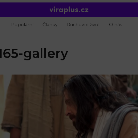
Populární
Články
Duchovní život
O nás
65-gallery