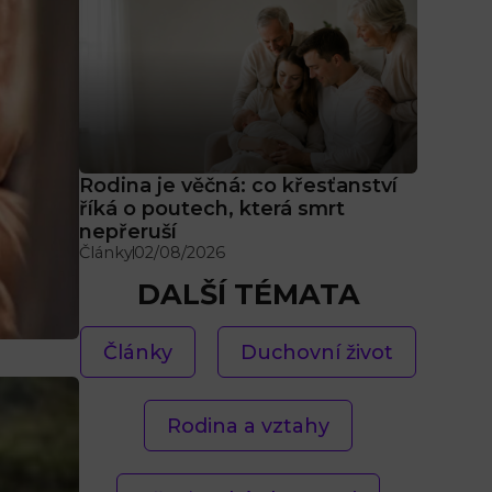
Rodina je věčná: co křesťanství
říká o poutech, která smrt
nepřeruší
Články
02/08/2026
DALŠÍ TÉMATA
Články
Duchovní život
Rodina a vztahy