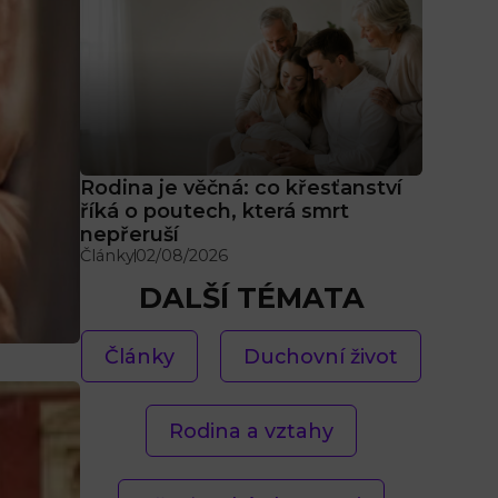
Rodina je věčná: co křesťanství
říká o poutech, která smrt
nepřeruší
Články
02/08/2026
DALŠÍ TÉMATA
Články
Duchovní život
Rodina a vztahy