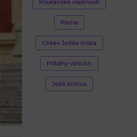
Křesťanské vlastnosti
Písma
Církev Ježíše Krista
Příběhy věřících
Ježíš Kristus