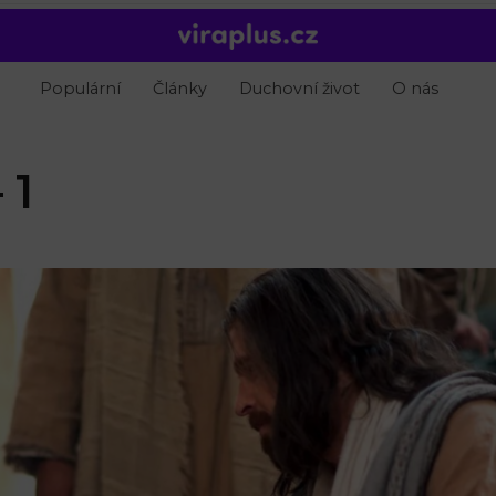
Populární
Články
Duchovní život
O nás
 1