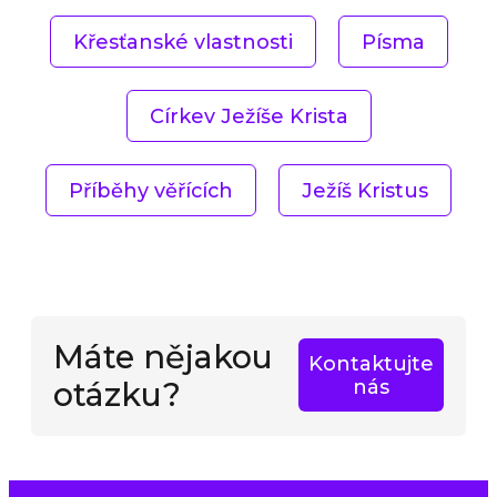
Křesťanské vlastnosti
Písma
Církev Ježíše Krista
Příběhy věřících
Ježíš Kristus
Máte nějakou
Kontaktujte
otázku?
nás