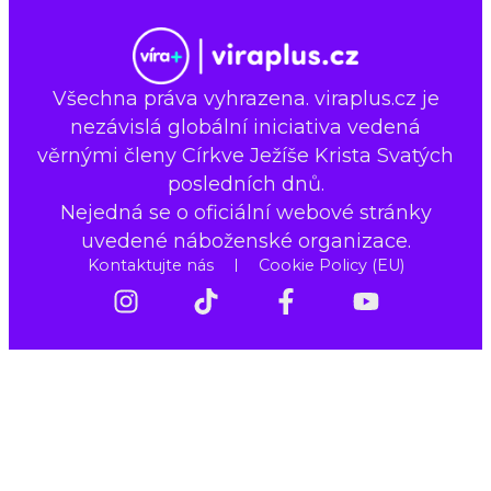
Všechna práva vyhrazena. viraplus.cz je
nezávislá globální iniciativa vedená
věrnými členy Církve Ježíše Krista Svatých
posledních dnů.
Nejedná se o oficiální webové stránky
uvedené náboženské organizace.
Kontaktujte nás
Cookie Policy (EU)