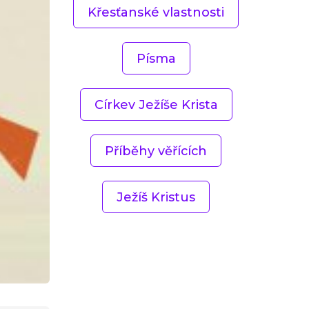
Křesťanské vlastnosti
Písma
Církev Ježíše Krista
Příběhy věřících
Ježíš Kristus