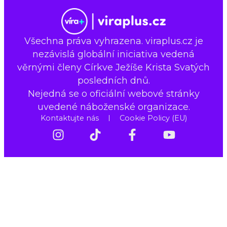
Všechna práva vyhrazena. viraplus.cz je
nezávislá globální iniciativa vedená
věrnými členy Církve Ježíše Krista Svatých
posledních dnů.
Nejedná se o oficiální webové stránky
uvedené náboženské organizace.
Kontaktujte nás
Cookie Policy (EU)