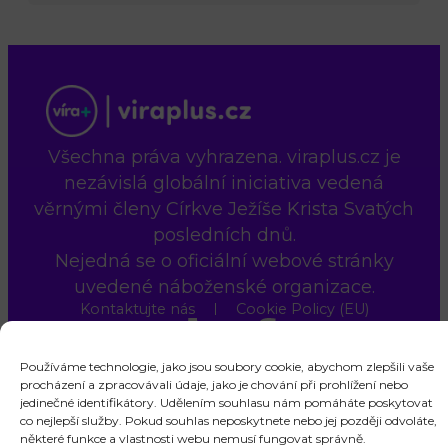
Všechna práva vyhrazena. viraplus.cz je
nezávislá globální iniciativa vedená
věrnými členy Církve Ježíše Krista Svatých
posledních dnů.
Nejedná se o oficiální webové stránky
uvedené náboženské organizace.
Kontaktujte nás
Cookie Policy (EU)
Používáme technologie, jako jsou soubory cookie, abychom zlepšili vaše
procházení a zpracovávali údaje, jako je chování při prohlížení nebo
jedinečné identifikátory. Udělením souhlasu nám pomáháte poskytovat
co nejlepší služby. Pokud souhlas neposkytnete nebo jej později odvoláte,
některé funkce a vlastnosti webu nemusí fungovat správně.