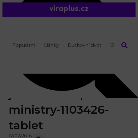
Populární
Články
Duchovní život
O nás
jesus-christ-public-
ministry-1103426-
tablet
12/02/2016