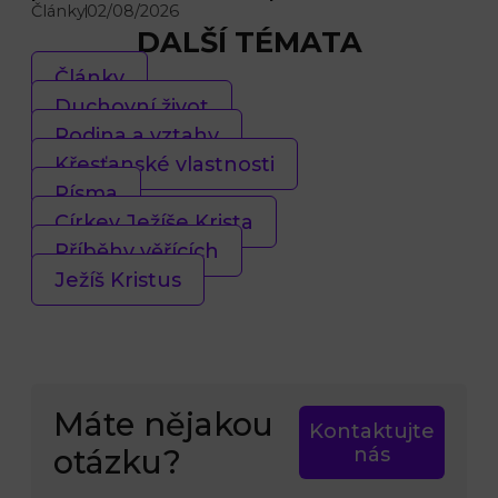
Články
02/08/2026
DALŠÍ TÉMATA
Články
Duchovní život
Rodina a vztahy
Křesťanské vlastnosti
Písma
Církev Ježíše Krista
Příběhy věřících
Ježíš Kristus
Máte nějakou
Kontaktujte
otázku?
nás