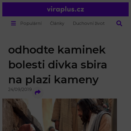
Populární
Články
Duchovní život
O nás
odhodte kaminek
bolesti divka sbira
na plazi kameny
24/09/2019