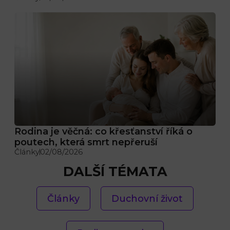
Rodina je věčná: co křesťanství říká o
poutech, která smrt nepřeruší
Články
02/08/2026
DALŠÍ TÉMATA
Články
Duchovní život