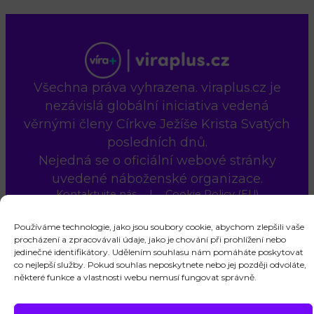
Všechna práva vyhrazena. viraplus.cz je
nezávislá globální iniciativa vedená
věrnými členy Církve Ježíše Krista Svatých
posledních dnů.
Nejedná se o oficiální webové stránky
uvedené náboženské organizace.
Kontaktujte nás
Cookie Policy (EU)
Používáme technologie, jako jsou soubory cookie, abychom zlepšili vaše
procházení a zpracovávali údaje, jako je chování při prohlížení nebo
jedinečné identifikátory. Udělením souhlasu nám pomáháte poskytovat
co nejlepší služby. Pokud souhlas neposkytnete nebo jej později odvoláte,
některé funkce a vlastnosti webu nemusí fungovat správně.