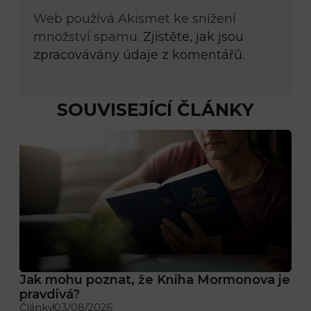
Web používá Akismet ke snížení
množství spamu.
Zjistěte, jak jsou
zpracovávány údaje z komentářů.
SOUVISEJÍCÍ ČLÁNKY
Jak mohu poznat, že Kniha Mormonova je
pravdivá?
Články
03/08/2026