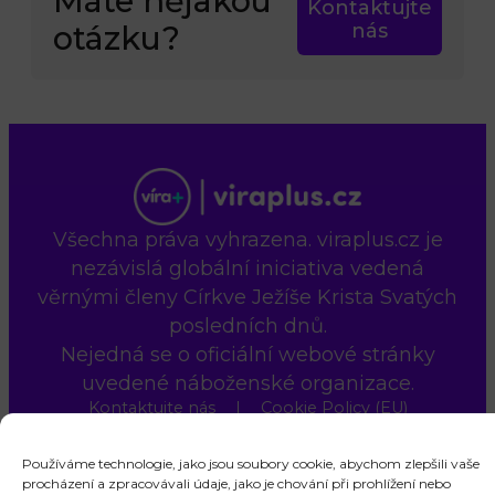
Máte nějakou
Kontaktujte
otázku?
nás
Všechna práva vyhrazena. viraplus.cz je
nezávislá globální iniciativa vedená
věrnými členy Církve Ježíše Krista Svatých
posledních dnů.
Nejedná se o oficiální webové stránky
uvedené náboženské organizace.
Kontaktujte nás
Cookie Policy (EU)
Používáme technologie, jako jsou soubory cookie, abychom zlepšili vaše
procházení a zpracovávali údaje, jako je chování při prohlížení nebo