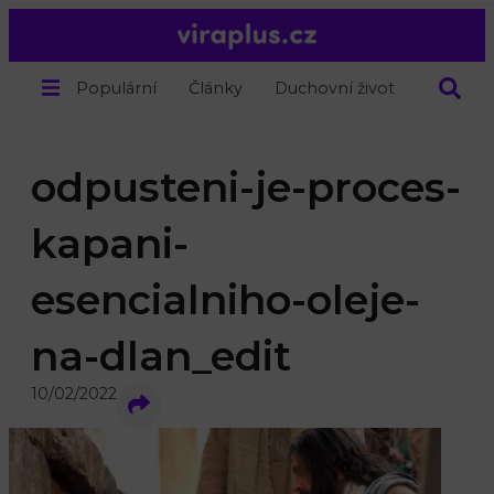
Populární
Články
Duchovní život
O nás
odpusteni-je-proces-
kapani-
esencialniho-oleje-
na-dlan_edit
10/02/2022