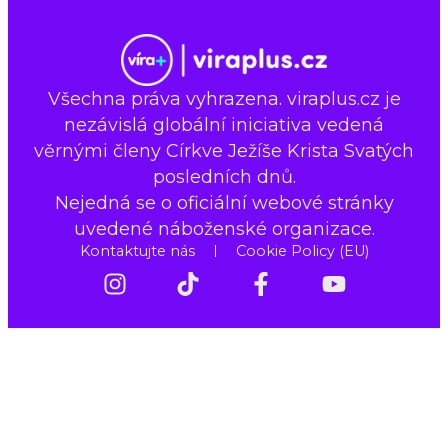
Všechna práva vyhrazena. viraplus.cz je
nezávislá globální iniciativa vedená
věrnými členy Církve Ježíše Krista Svatých
posledních dnů.
Nejedná se o oficiální webové stránky
uvedené náboženské organizace.
Kontaktujte nás
Cookie Policy (EU)