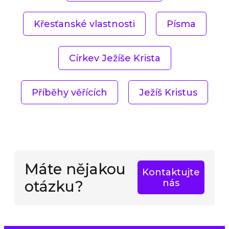
Křesťanské vlastnosti
Písma
Církev Ježíše Krista
Příběhy věřících
Ježíš Kristus
Máte nějakou
Kontaktujte
otázku?
nás