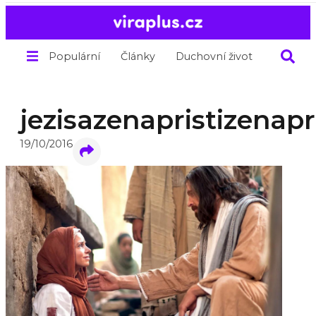
Populární
Články
Duchovní život
O nás
jezisazenapristizenapr
19/10/2016