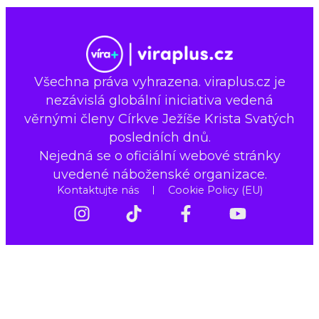
Všechna práva vyhrazena. viraplus.cz je
nezávislá globální iniciativa vedená
věrnými členy Církve Ježíše Krista Svatých
posledních dnů.
Nejedná se o oficiální webové stránky
uvedené náboženské organizace.
Kontaktujte nás
Cookie Policy (EU)