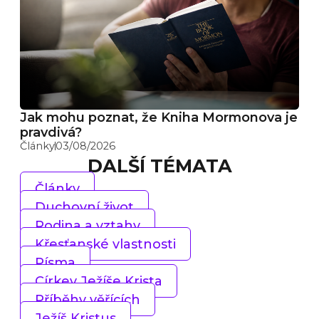
Jak mohu poznat, že Kniha Mormonova je
pravdivá?
Články
03/08/2026
DALŠÍ TÉMATA
Články
Duchovní život
Rodina a vztahy
Křesťanské vlastnosti
Písma
Církev Ježíše Krista
Příběhy věřících
Ježíš Kristus