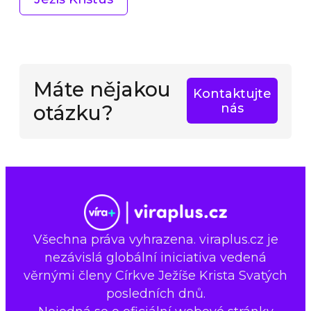
Máte nějakou
Kontaktujte
otázku?
nás
Všechna práva vyhrazena. viraplus.cz je
nezávislá globální iniciativa vedená
věrnými členy Církve Ježíše Krista Svatých
posledních dnů.