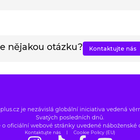
e nějakou otázku?
Kontaktujte nás
lus.cz je nezávislá globální iniciativa vedená věr
Svatých posledních dnů.
 o oficiální webové stránky uvedené náboženské 
Kontaktujte nás
Cookie Policy (EU)