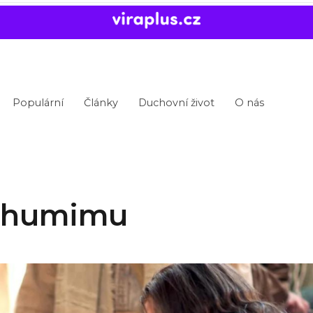
Populární
Články
Duchovní život
O nás
 Thumimu