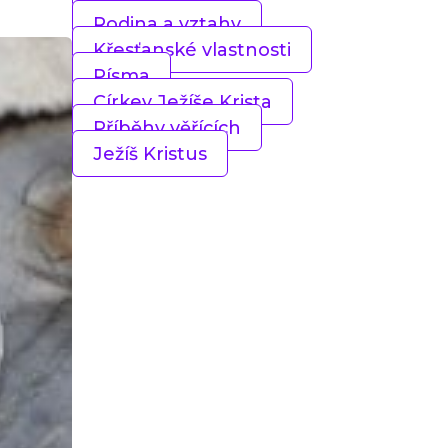
Rodina a vztahy
Křesťanské vlastnosti
Písma
Církev Ježíše Krista
Příběhy věřících
Ježíš Kristus