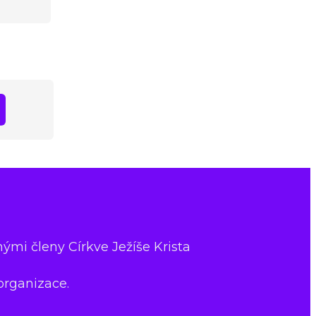
nými členy Církve Ježíše Krista
organizace.