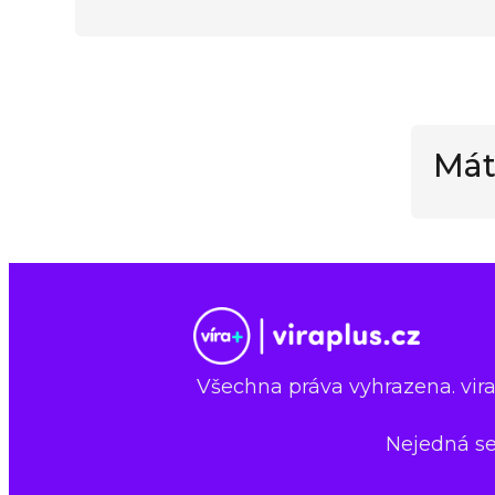
Mát
Všechna práva vyhrazena. virap
Nejedná se