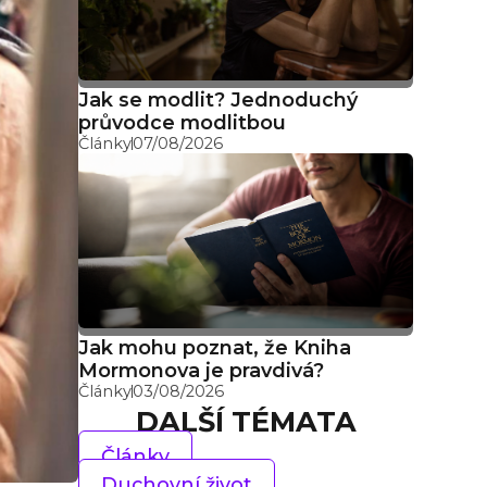
Jak se modlit? Jednoduchý
průvodce modlitbou
Články
07/08/2026
Jak mohu poznat, že Kniha
Mormonova je pravdivá?
Články
03/08/2026
DALŠÍ TÉMATA
Články
Duchovní život