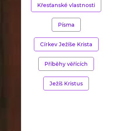
Křesťanské vlastnosti
Písma
Církev Ježíše Krista
Příběhy věřících
Ježíš Kristus