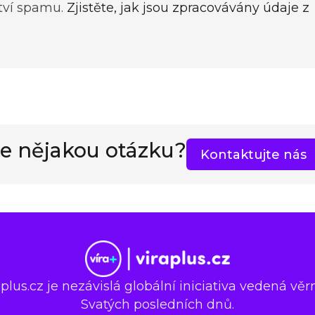
tví spamu.
Zjistěte, jak jsou zpracovávány údaje z
e nějakou otázku?
Kontaktujte nás
lus.cz je nezávislá globální iniciativa vedená věr
Svatých posledních dnů.