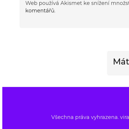
Web používá Akismet ke snížení množs
komentářů.
Mát
Všechna práva vyhrazena. virap