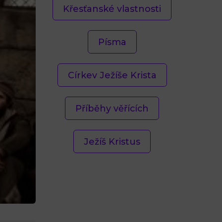
Křesťanské vlastnosti
Písma
Církev Ježíše Krista
Příběhy věřících
Ježíš Kristus