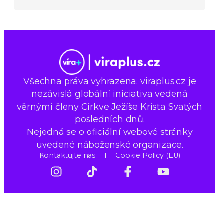
Všechna práva vyhrazena. viraplus.cz je
nezávislá globální iniciativa vedená
věrnými členy Církve Ježíše Krista Svatých
posledních dnů.
Nejedná se o oficiální webové stránky
uvedené náboženské organizace.
Kontaktujte nás
Cookie Policy (EU)