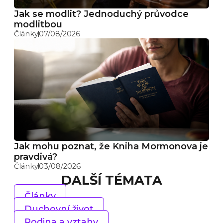
Jak se modlit? Jednoduchý průvodce
modlitbou
Články
07/08/2026
Jak mohu poznat, že Kniha Mormonova je
pravdivá?
Články
03/08/2026
DALŠÍ TÉMATA
Články
Duchovní život
Rodina a vztahy