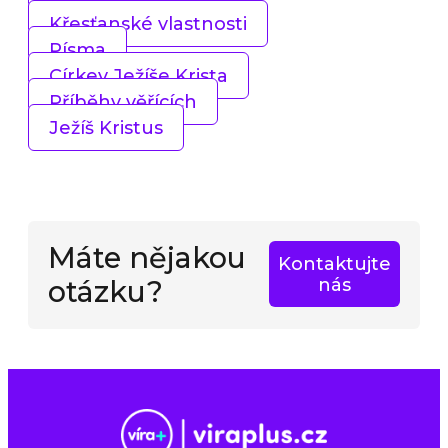
Křesťanské vlastnosti
Písma
Církev Ježíše Krista
Příběhy věřících
Ježíš Kristus
Máte nějakou
Kontaktujte
otázku?
nás