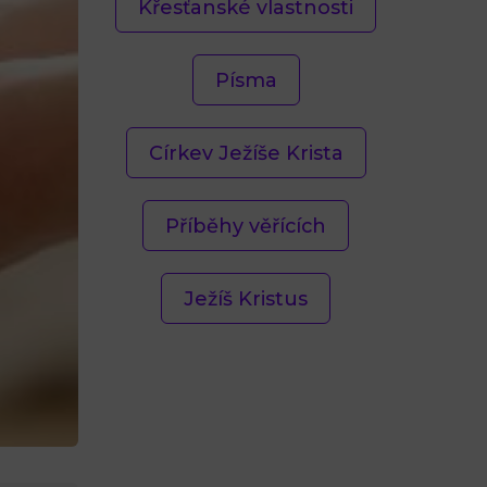
Křesťanské vlastnosti
Písma
Církev Ježíše Krista
Příběhy věřících
Ježíš Kristus