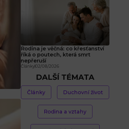
Rodina je věčná: co křesťanství
říká o poutech, která smrt
nepřeruší
Články
02/08/2026
DALŠÍ TÉMATA
Články
Duchovní život
Rodina a vztahy