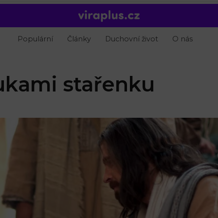
Populární
Články
Duchovní život
O nás
rukami stařenku