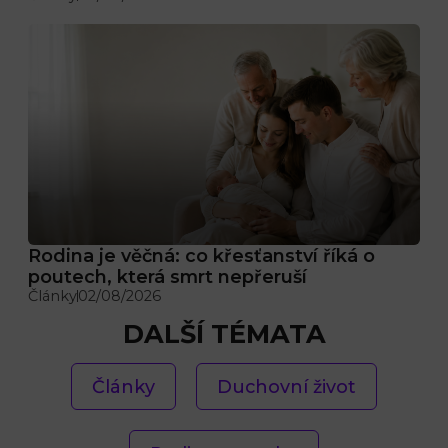
Rodina je věčná: co křesťanství říká o
poutech, která smrt nepřeruší
Články
02/08/2026
DALŠÍ TÉMATA
Články
Duchovní život