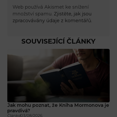
Web používá Akismet ke snížení
množství spamu.
Zjistěte, jak jsou
zpracovávány údaje z komentářů.
SOUVISEJÍCÍ ČLÁNKY
Jak mohu poznat, že Kniha Mormonova je
pravdivá?
Články
03/08/2026