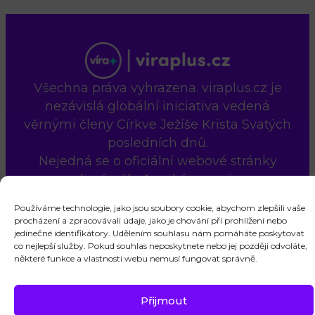
Všechna práva vyhrazena. viraplus.cz je
nezávislá globální iniciativa vedená
věrnými členy Církve Ježíše Krista Svatých
posledních dnů.
Nejedná se o oficiální webové stránky
uvedené náboženské organizace.
Kontaktujte nás
Cookie Policy (EU)
Používáme technologie, jako jsou soubory cookie, abychom zlepšili vaše
procházení a zpracovávali údaje, jako je chování při prohlížení nebo
jedinečné identifikátory. Udělením souhlasu nám pomáháte poskytovat
co nejlepší služby. Pokud souhlas neposkytnete nebo jej později odvoláte,
některé funkce a vlastnosti webu nemusí fungovat správně.
Přijmout