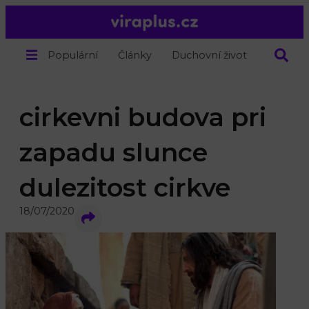
Populární
Články
Duchovní život
O nás
cirkevni budova pri
zapadu slunce
dulezitost cirkve
18/07/2020