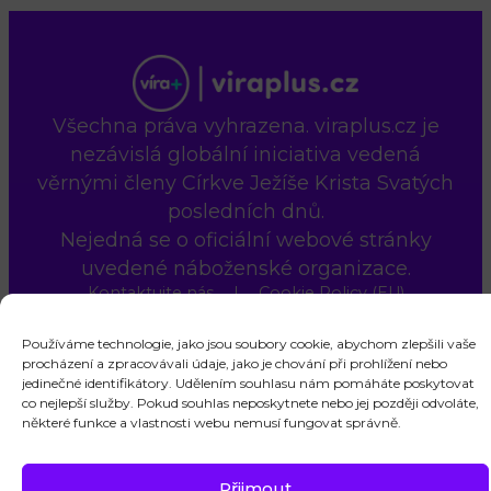
Všechna práva vyhrazena. viraplus.cz je
nezávislá globální iniciativa vedená
věrnými členy Církve Ježíše Krista Svatých
posledních dnů.
Nejedná se o oficiální webové stránky
uvedené náboženské organizace.
Kontaktujte nás
Cookie Policy (EU)
Používáme technologie, jako jsou soubory cookie, abychom zlepšili vaše
procházení a zpracovávali údaje, jako je chování při prohlížení nebo
jedinečné identifikátory. Udělením souhlasu nám pomáháte poskytovat
co nejlepší služby. Pokud souhlas neposkytnete nebo jej později odvoláte,
některé funkce a vlastnosti webu nemusí fungovat správně.
Přijmout