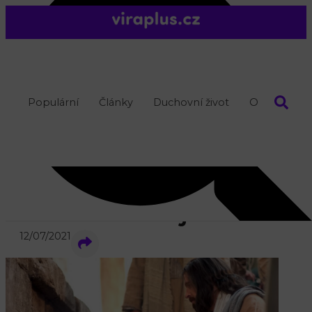
Populární
Články
Duchovní život
O nás
muž medituje
12/07/2021