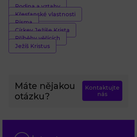
Rodina a vztahy
Křesťanské vlastnosti
Písma
Církev Ježíše Krista
Příběhy věřících
Ježíš Kristus
Máte nějakou
Kontaktujte
otázku?
nás