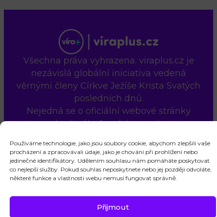
Všechna práva vyhrazena. viraplus.cz je
nezávislá globální iniciativa vedená
věrnými členy Církve Ježíše Krista Svatých
posledních dnů.
Nejedná se o oficiální webové stránky
uvedené náboženské organizace.
Kontaktujte nás
Cookie Policy (EU)
Používáme technologie, jako jsou soubory cookie, abychom zlepšili vaše
procházení a zpracovávali údaje, jako je chování při prohlížení nebo
jedinečné identifikátory. Udělením souhlasu nám pomáháte poskytovat
co nejlepší služby. Pokud souhlas neposkytnete nebo jej později odvoláte,
některé funkce a vlastnosti webu nemusí fungovat správně.
Přijmout