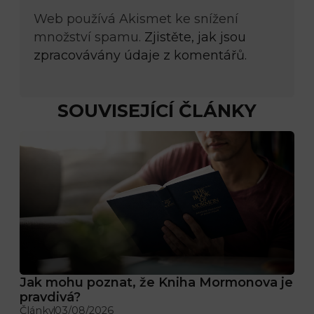
Web používá Akismet ke snížení
množství spamu.
Zjistěte, jak jsou
zpracovávány údaje z komentářů.
SOUVISEJÍCÍ ČLÁNKY
Jak mohu poznat, že Kniha Mormonova je
pravdivá?
Články
03/08/2026