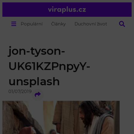
Populární
Články
Duchovní život
O nás
jon-tyson-
UK61KZPnpyY-
unsplash
01/07/2019