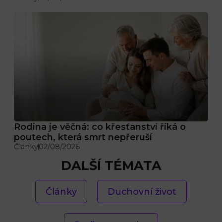
Rodina je věčná: co křesťanství říká o
poutech, která smrt nepřeruší
Články
02/08/2026
DALŠÍ TÉMATA
Články
Duchovní život