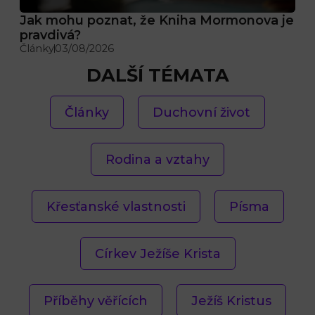
Jak mohu poznat, že Kniha Mormonova je
pravdivá?
Články
03/08/2026
DALŠÍ TÉMATA
Články
Duchovní život
Rodina a vztahy
Křesťanské vlastnosti
Písma
Církev Ježíše Krista
Příběhy věřících
Ježíš Kristus