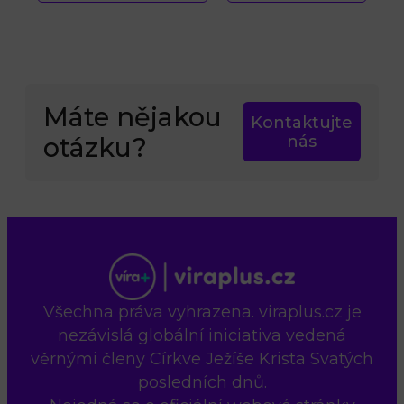
Máte nějakou
Kontaktujte
otázku?
nás
Všechna práva vyhrazena. viraplus.cz je
nezávislá globální iniciativa vedená
věrnými členy Církve Ježíše Krista Svatých
posledních dnů.