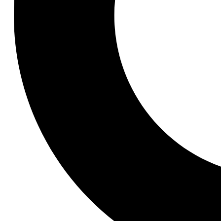
Zveřejnil(a)
skyler
31/07/2016