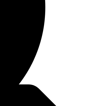
Jak mohu poznat, že Kniha
Mormonova je pravdivá?
Články
03/08/2026
DALŠÍ TÉMATA
Články
Duchovní život
Rodina a vztahy
Křesťanské vlastnosti
Písma
Církev Ježíše Krista
Příběhy věřících