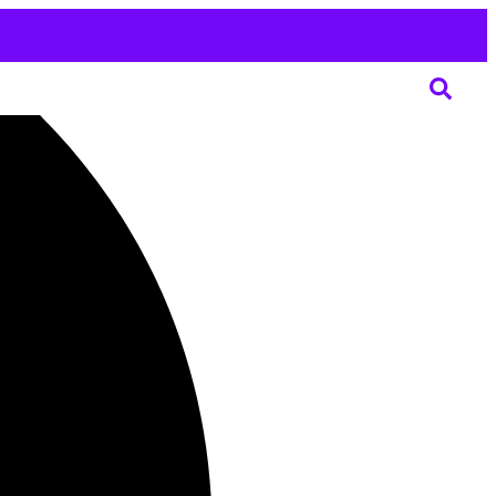
SOUVISEJÍCÍ ČLÁNKY
Jak se modlit? Jednoduchý
průvodce modlitbou
Články
07/08/2026