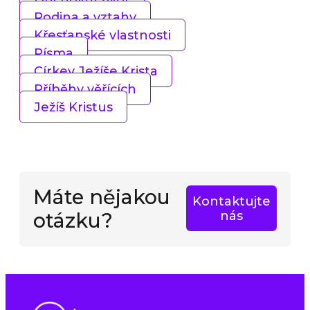
Rodina a vztahy
Křesťanské vlastnosti
Písma
Církev Ježíše Krista
Příběhy věřících
Ježíš Kristus
Máte nějakou
Kontaktujte
otázku?
nás