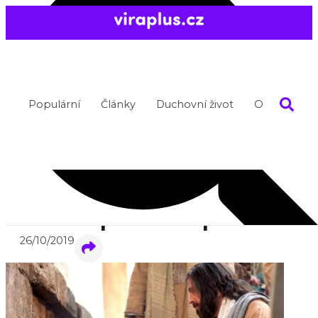
Populární
Články
Duchovní život
O nás
verca pred kapli
26/10/2019