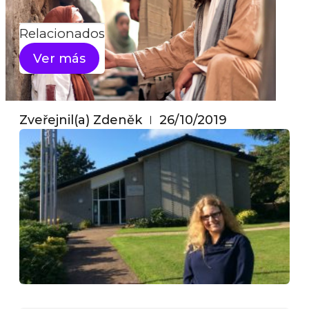
Search
Relacionados
Ver más
Zveřejnil(a)
Zdeněk
26/10/2019