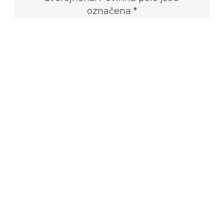
označena *
Napsat komentář
Vaše e-mailová adresa nebude
zveřejněna.
Vyžadované informace
jsou označeny
*
Komentář
*
Jméno
*