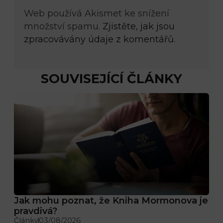
Web používá Akismet ke snížení
množství spamu.
Zjistěte, jak jsou
zpracovávány údaje z komentářů.
SOUVISEJÍCÍ ČLÁNKY
Jak mohu poznat, že Kniha Mormonova je
pravdivá?
Články
03/08/2026