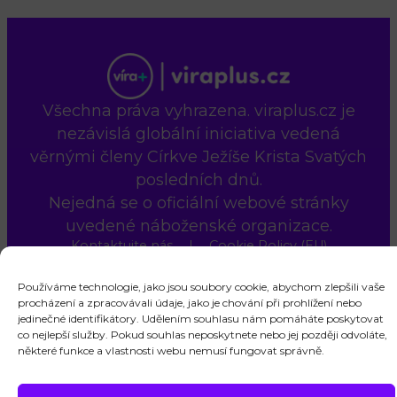
Všechna práva vyhrazena. viraplus.cz je
nezávislá globální iniciativa vedená
věrnými členy Církve Ježíše Krista Svatých
posledních dnů.
Nejedná se o oficiální webové stránky
uvedené náboženské organizace.
Kontaktujte nás
Cookie Policy (EU)
Používáme technologie, jako jsou soubory cookie, abychom zlepšili vaše
procházení a zpracovávali údaje, jako je chování při prohlížení nebo
jedinečné identifikátory. Udělením souhlasu nám pomáháte poskytovat
co nejlepší služby. Pokud souhlas neposkytnete nebo jej později odvoláte,
některé funkce a vlastnosti webu nemusí fungovat správně.