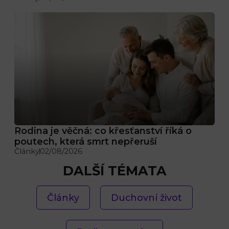
Rodina je věčná: co křesťanství říká o
poutech, která smrt nepřeruší
Články
02/08/2026
DALŠÍ TÉMATA
Články
Duchovní život