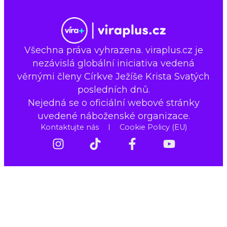
Všechna práva vyhrazena. viraplus.cz je
nezávislá globální iniciativa vedená
věrnými členy Církve Ježíše Krista Svatých
posledních dnů.
Nejedná se o oficiální webové stránky
uvedené náboženské organizace.
Kontaktujte nás
Cookie Policy (EU)