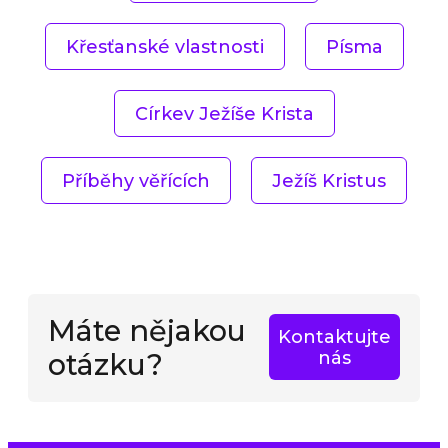
Křesťanské vlastnosti
Písma
Církev Ježíše Krista
Příběhy věřících
Ježíš Kristus
Máte nějakou
Kontaktujte
otázku?
nás