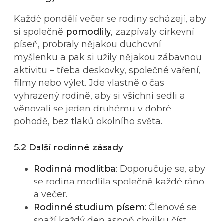
Každé pondělí večer se rodiny scházejí, aby
si společně
pomodlily
, zazpívaly církevní
píseň, probraly nějakou duchovní
myšlenku a pak si užily nějakou zábavnou
aktivitu – třeba deskovky, společné vaření,
filmy nebo výlet. Jde vlastně o čas
vyhrazený rodině, aby si všichni sedli a
věnovali se jeden druhému v dobré
pohodě, bez tlaků okolního světa.
5.2 Další rodinné zásady
Rodinná modlitba
: Doporučuje se, aby
se rodina modlila společně každé ráno
a večer.
Rodinné studium písem
: Členové se
snaží každý den aspoň chvilku číst