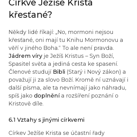
Církve Ježíše Krista
křesťané?
Někdy lidé říkají: „No, mormoni nejsou
křesťané, oni mají tu Knihu Mormonovu a
věří v jiného Boha.“ To ale není pravda.
Jádrem víry
je Ježíš Kristus – Syn Boží,
Spasitel světa a jediná cesta ke spasení.
Členové studují
Bibli
(Starý i Nový zákon) a
považují ji za slovo Boží. Kromě ní uznávají i
další písma, ale ta nevnímají jako náhradu,
spíš jako
doplnění
a rozšíření poznání o
Kristově díle.
6.1 Vztahy s jinými církvemi
Církev Ježíše Krista se účastní řady