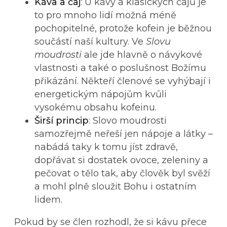
Káva a čaj
: U kávy a klasických čajů je
to pro mnoho lidí možná méně
pochopitelné, protože kofein je běžnou
součástí naší kultury. Ve
Slovu
moudrosti
ale jde hlavně o návykové
vlastnosti a také o poslušnost Božímu
přikázání. Někteří členové se vyhýbají i
energetickým nápojům kvůli
vysokému obsahu kofeinu.
Širší princip
: Slovo moudrosti
samozřejmě neřeší jen nápoje a látky –
nabádá taky k tomu jíst zdravě,
dopřávat si dostatek ovoce, zeleniny a
pečovat o tělo tak, aby člověk byl svěží
a mohl plně sloužit Bohu i ostatním
lidem.
Pokud by se člen rozhodl, že si kávu přece