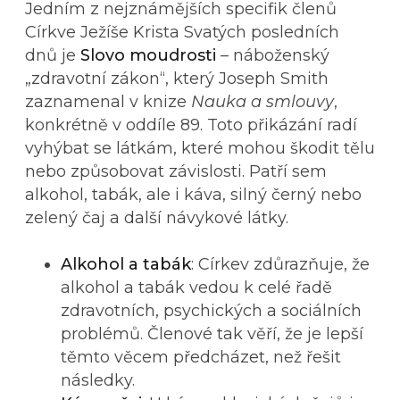
Jedním z nejznámějších specifik členů
Církve Ježíše Krista Svatých posledních
dnů je
Slovo moudrosti
– náboženský
„zdravotní zákon“, který Joseph Smith
zaznamenal v knize
Nauka a smlouvy
,
konkrétně v oddíle 89. Toto přikázání radí
vyhýbat se látkám, které mohou škodit tělu
nebo způsobovat závislosti. Patří sem
alkohol, tabák, ale i káva, silný černý nebo
zelený čaj a další návykové látky.
Alkohol a tabák
: Církev zdůrazňuje, že
alkohol a tabák vedou k celé řadě
zdravotních, psychických a sociálních
problémů. Členové tak věří, že je lepší
těmto věcem předcházet, než řešit
následky.