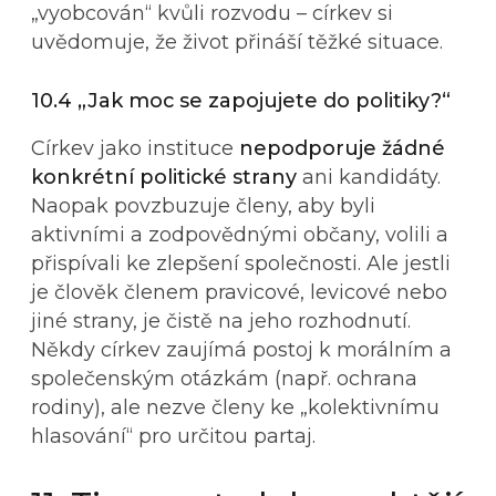
„vyobcován“ kvůli rozvodu – církev si
uvědomuje, že život přináší těžké situace.
10.4 „Jak moc se zapojujete do politiky?“
Církev jako instituce
nepodporuje žádné
konkrétní politické strany
ani kandidáty.
Naopak povzbuzuje členy, aby byli
aktivními a zodpovědnými občany, volili a
přispívali ke zlepšení společnosti. Ale jestli
je člověk členem pravicové, levicové nebo
jiné strany, je čistě na jeho rozhodnutí.
Někdy církev zaujímá postoj k morálním a
společenským otázkám (např. ochrana
rodiny), ale nezve členy ke „kolektivnímu
hlasování“ pro určitou partaj.