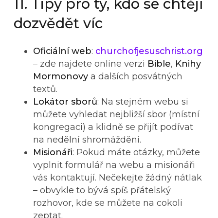
11. Tipy pro ty, kdo se chtějí
dozvědět víc
Oficiální web
:
churchofjesuschrist.org
– zde najdete online verzi
Bible
,
Knihy
Mormonovy
a dalších posvátných
textů.
Lokátor sborů
: Na stejném webu si
můžete vyhledat nejbližší sbor (místní
kongregaci) a klidně se přijít podívat
na nedělní shromáždění.
Misionáři
: Pokud máte otázky, můžete
vyplnit formulář na webu a misionáři
vás kontaktují. Nečekejte žádný nátlak
– obvykle to bývá spíš přátelský
rozhovor, kde se můžete na cokoli
zeptat.