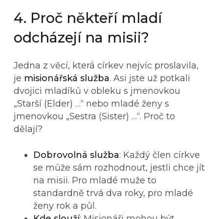
4. Proč někteří mladí
odcházejí na misii?
Jedna z věcí, která církev nejvíc proslavila,
je
misionářská služba
. Asi jste už potkali
dvojici mladíků v obleku s jmenovkou
„Starší (Elder) …“ nebo mladé ženy s
jmenovkou „Sestra (Sister) …“. Proč to
dělají?
Dobrovolná služba
: Každý člen církve
se může sám rozhodnout, jestli chce jít
na misii. Pro mladé muže to
standardně trvá dva roky, pro mladé
ženy rok a půl.
Kde slouží
: Misionáři mohou být