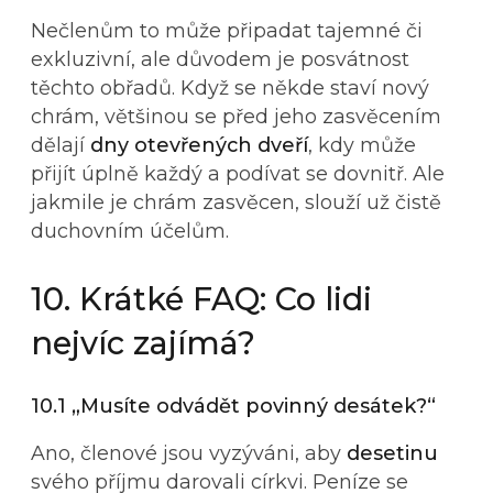
Nečlenům to může připadat tajemné či
exkluzivní, ale důvodem je posvátnost
těchto obřadů. Když se někde staví nový
chrám, většinou se před jeho zasvěcením
dělají
dny otevřených dveří
, kdy může
přijít úplně každý a podívat se dovnitř. Ale
jakmile je chrám zasvěcen, slouží už čistě
duchovním účelům.
10. Krátké FAQ: Co lidi
nejvíc zajímá?
10.1 „Musíte odvádět povinný desátek?“
Ano, členové jsou vyzýváni, aby
desetinu
svého příjmu darovali církvi. Peníze se