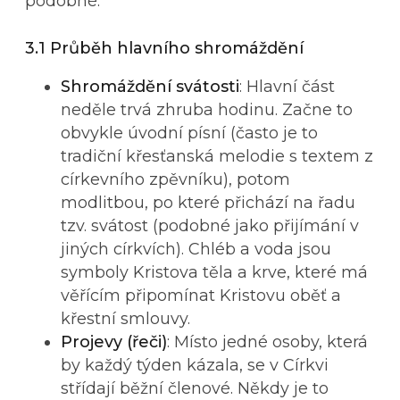
podobné.
3.1 Průběh hlavního shromáždění
Shromáždění svátosti
: Hlavní část
neděle trvá zhruba hodinu. Začne to
obvykle úvodní písní (často je to
tradiční křesťanská melodie s textem z
církevního zpěvníku), potom
modlitbou, po které přichází na řadu
tzv. svátost (podobné jako přijímání v
jiných církvích). Chléb a voda jsou
symboly Kristova těla a krve, které má
věřícím připomínat Kristovu oběť a
křestní smlouvy.
Projevy (řeči)
: Místo jedné osoby, která
by každý týden kázala, se v Církvi
střídají běžní členové. Někdy je to