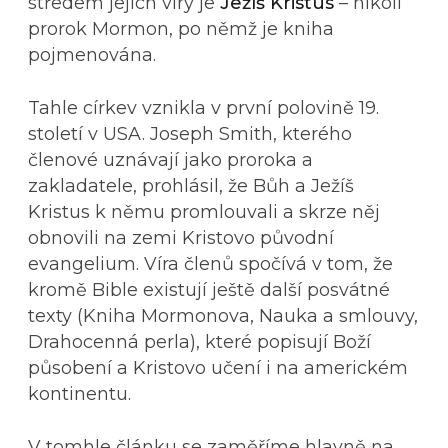
středem jejich víry je
Ježíš Kristus
– nikoli
prorok Mormon, po němž je kniha
pojmenována.
Tahle církev vznikla v první polovině 19.
století v USA. Joseph Smith, kterého
členové uznávají jako proroka a
zakladatele, prohlásil, že Bůh a Ježíš
Kristus k němu promlouvali a skrze něj
obnovili na zemi Kristovo původní
evangelium. Víra členů spočívá v tom, že
kromě Bible existují ještě další posvátné
texty (Kniha Mormonova, Nauka a smlouvy,
Drahocenná perla), které popisují Boží
působení a Kristovo učení i na americkém
kontinentu.
V tomhle článku se zaměříme hlavně na