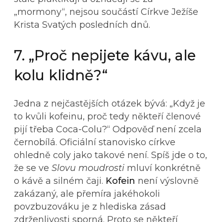
„mormony“, nejsou součástí Církve Ježíše
Krista Svatých posledních dnů.
7. „Proč nepijete kávu, ale
kolu klidně?“
Jedna z nejčastějších otázek bývá: „Když je
to kvůli kofeinu, proč tedy někteří členové
pijí třeba Coca-Colu?“ Odpověď není zcela
černobílá. Oficiální stanovisko církve
ohledně coly jako takové není. Spíš jde o to,
že se ve
Slovu moudrosti
mluví konkrétně
o kávě a silném čaji.
Kofein
není výslovně
zakázaný, ale přemíra jakéhokoli
povzbuzováku je z hlediska zásad
zdrženlivosti sporná. Proto se někteří