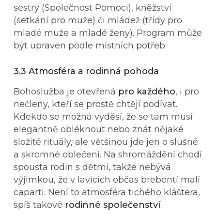
sestry (Společnost Pomoci), kněžství
(setkání pro muže) či mládež (třídy pro
mladé muže a mladé ženy). Program může
být upraven podle místních potřeb.
3.3 Atmosféra a rodinná pohoda
Bohoslužba je otevřená
pro každého
, i pro
nečleny, kteří se prostě chtějí podívat.
Kdekdo se možná vyděsí, že se tam musí
elegantně obléknout nebo znát nějaké
složité rituály, ale většinou jde jen o slušné
a skromné oblečení. Na shromáždění chodí
spousta rodin s dětmi, takže nebývá
výjimkou, že v lavicích občas brebentí malí
caparti. Není to atmosféra tichého kláštera,
spíš takové
rodinné společenství
.