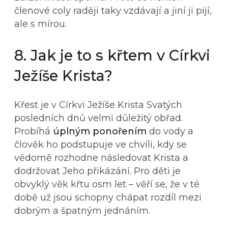
členové coly raději taky vzdávají a jiní ji pijí,
ale s mírou.
8. Jak je to s křtem v Církvi
Ježíše Krista?
Křest je v Církvi Ježíše Krista Svatých
posledních dnů velmi důležitý obřad.
Probíhá
úplným ponořením
do vody a
člověk ho podstupuje ve chvíli, kdy se
vědomě rozhodne následovat Krista a
dodržovat Jeho přikázání. Pro děti je
obvyklý věk křtu osm let – věří se, že v té
době už jsou schopny chápat rozdíl mezi
dobrým a špatným jednáním.