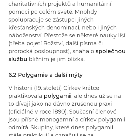
charitativních projektů a humanitární
pomoci po celém světě. Mnohdy
spolupracuje se zástupci jiných
křesťanských denominací, nebo i jiných
náboženství. Přestože se některé nauky liší
(třeba pojetí Božství, další písma či
prorocká posloupnost), snaha o
společnou
službu
bližním je jim blízká.
6.2 Polygamie a další mýty
V historii (19. století) Církev krátce
praktikovala
polygamii
, ale dnes už se na
to dívají jako na dávno zrušenou praxi
(oficiálně v roce 1890). Současní členové
jsou přísně monogamní a církev polygamii
odmítá. Skupiny, které dnes polygamii
stále praktikují a označují se za