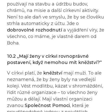
používají na stavbu a údržbu budov,
chrámů, na misie a další církevní aktivity.
Není to ale daň ve smyslu, že by se člověku
strhla automaticky z účtu. Jde o
dobrovolné rozhodnutí
a vyjádření víry, že
všechno, co máme, je vlastně darem od
Boha.
10.2 „Mají ženy v církvi rovnoprávné
postavení, když nemohou mít kněžství?“
V církvi platí, že
kněžství
mají muži. To ale
neznamená, že by ženy byly na vedlejší
koleji. Vést modlitbu, kázat v shromáždění,
řídit různé organizace – to všechno ženy
můžou a dělají. Mají vlastní organizaci
zvanou
Společnost Pomoci
, která je
pravděpodobně jednou z největších