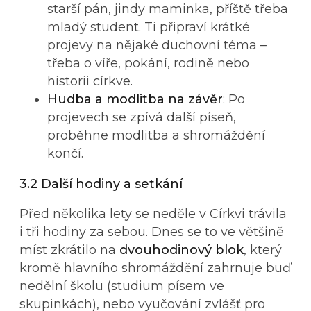
starší pán, jindy maminka, příště třeba
mladý student. Ti připraví krátké
projevy na nějaké duchovní téma –
třeba o víře, pokání, rodině nebo
historii církve.
Hudba a modlitba na závěr
: Po
projevech se zpívá další píseň,
proběhne modlitba a shromáždění
končí.
3.2 Další hodiny a setkání
Před několika lety se neděle v Církvi trávila
i tři hodiny za sebou. Dnes se to ve většině
míst zkrátilo na
dvouhodinový blok
, který
kromě hlavního shromáždění zahrnuje buď
nedělní školu (studium písem ve
skupinkách), nebo vyučování zvlášť pro