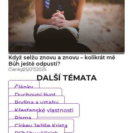
Když selžu znovu a znovu – kolikrát mě
Bůh ještě odpustí?
Články
25/07/2025
DALŠÍ TÉMATA
Články
Duchovní život
Rodina a vztahy
Křesťanské vlastnosti
Písma
Církev Ježíše Krista