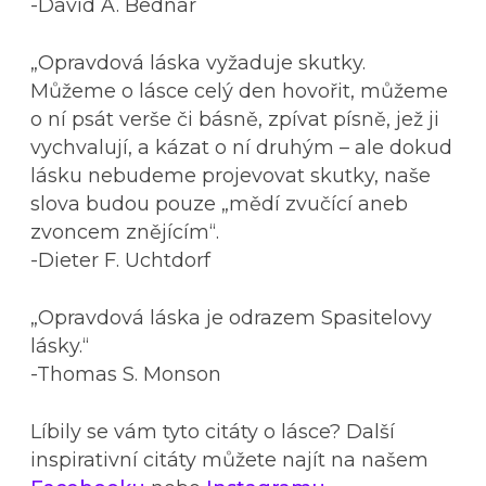
-David A. Bednar
„Opravdová láska vyžaduje skutky.
Můžeme o lásce celý den hovořit, můžeme
o ní psát verše či básně, zpívat písně, jež ji
vychvalují, a kázat o ní druhým – ale dokud
lásku nebudeme projevovat skutky, naše
slova budou pouze „mědí zvučící aneb
zvoncem znějícím“.
-Dieter F. Uchtdorf
„Opravdová láska je odrazem Spasitelovy
lásky.“
-Thomas S. Monson
Líbily se vám tyto citáty o lásce? Další
inspirativní citáty můžete najít na našem