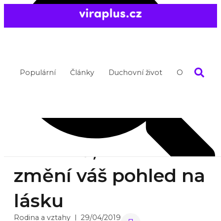
Populární
Články
Duchovní život
O nás
10 citátů, které
změní váš pohled na
lásku
Search
Rodina a vztahy
29/04/2019