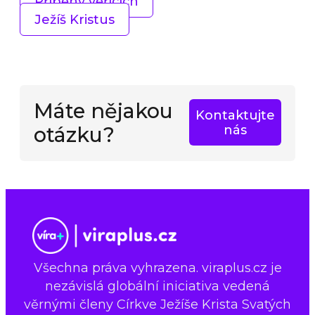
Příběhy věřících
Ježíš Kristus
Máte nějakou
Kontaktujte
otázku?
nás
Všechna práva vyhrazena. viraplus.cz je
nezávislá globální iniciativa vedená
věrnými členy Církve Ježíše Krista Svatých