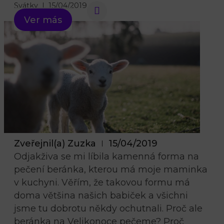
Svátky
15/04/2019
Ver más
Zveřejnil(a)
Zuzka
15/04/2019
Odjakživa se mi líbila kamenná forma na
pečení beránka, kterou má moje maminka
v kuchyni. Věřím, že takovou formu má
doma většina našich babiček a všichni
jsme tu dobrotu někdy ochutnali. Proč ale
beránka na Velikonoce pečeme? Proč