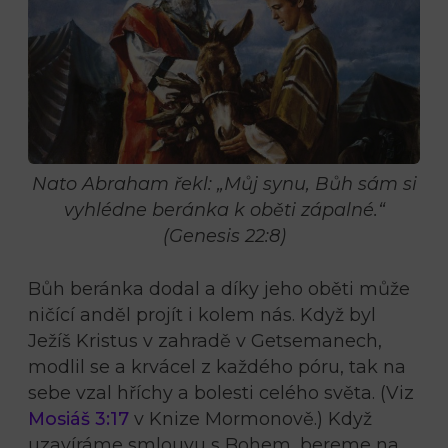
Nato Abraham řekl: „Můj synu, Bůh sám si
vyhlédne beránka k oběti zápalné.“
(Genesis 22:8)
Bůh beránka dodal a díky jeho oběti může
ničící anděl projít i kolem nás. Když byl
Ježíš Kristus v zahradě v Getsemanech,
modlil se a krvácel z každého póru, tak na
sebe vzal hříchy a bolesti celého světa. (Viz
Mosiáš 3:17
v Knize Mormonově.) Když
uzavíráme smlouvu s Bohem, bereme na