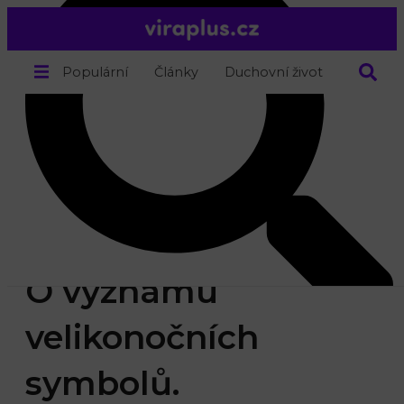
Populární
Články
Duchovní život
O nás
Proč pečeme
velikonočního
beránka?
O významu
velikonočních
symbolů.
Search